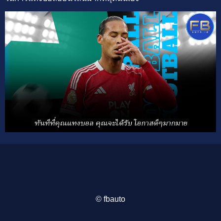
© fbauto