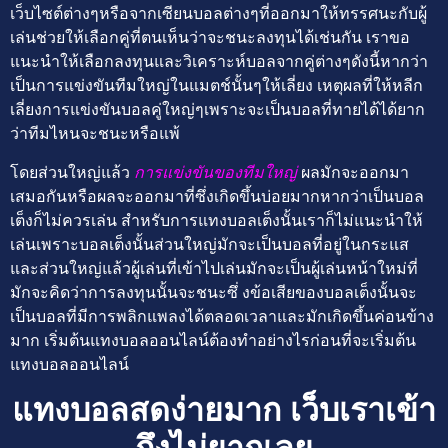
เว็บไซต์ต่างๆหรือจากเซียนบอลต่างๆที่ออกมาให้ทรรศนะกับผู้
เล่นช่วยให้เลือกคู่ที่ตนเห็นว่าจะชนะลงทุนได้เช่นกัน เราขอ
แนะนำให้เลือกลงทุนและวิเคราะห์บอลจากคู่ต่างๆดังนี้หากว่า
เป็นการแข่งขันทีมใหญ่ในแมตช์นั้นๆให้เลี่ยง เหตุผลที่ให้หลีก
เลี่ยงการแข่งขันบอลคู่ใหญ่ๆเพราะจะเป็นบอลที่ทายได้ได้ยาก
ว่าทีมไหนจะชนะหรือแพ้
โดยส่วนใหญ่แล้ว
การแข่งขันของทีมใหญ่
ผลมักจะออกมา
เสมอกันหรือผลจะออกมาที่ซึ่งเกิดขึ้นบ่อยมากหากว่าเป็นบอล
เต็งก็ไม่ควรเล่น สำหรับการแทงบอลเต็งนั้นเราก็ไม่แนะนำให้
เล่นเพราะบอลเต็งนั้นส่วนใหญ่มักจะเป็นบอลที่อยู่ในกระแส
และส่วนใหญ่แล้วผู้เล่นที่เข้าไปเล่นมักจะเป็นผู้เล่นหน้าใหม่ที่
มักจะคิดว่าการลงทุนนั้นจะชนะซึ่ งข้อเสียของบอลเต็งนั้นจะ
เป็นบอลที่มีการพลิกแพลงได้ตลอดเวลาและมักเกิดขึ้นค่อนข้าง
มาก เริ่มต้นแทงบอลออนไลน์ต้องทำอย่างไรก่อนที่จะเริ่มต้น
แทงบอลออนไลน์
แทงบอลสดง่ายมาก เว็บเราเข้า