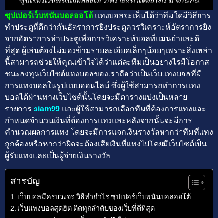
ซุปเปอร์เว็บพนันบอลออโต้
แทงบอลจะเห็นได้ว่าทีมใดมีวิธีการ
ทำประตูที่ดีกว่ากันอัตราการยิงประตูควรวิเคราะห์อัตราการยิง
จากอัตราการทำประตูเพื่อการวิเคราะห์บอลที่แม่นยำและดี
ที่สุด
ผู้เล่นต้องไม่มองข้ามรายละเอียดเล็กๆน้อยๆเพราะสิ่งเหล่า
นี้สามารถช่วยให้คุณเข้าใจได้ว่าแต่ละทีมเป็นอย่างไรมีโอกาส
ชนะลงทุนเว็บไซต์แทงบอลของเราถือว่าเป็นเว็บแทงบอลที่มี
การแทงบอลในรูปแบบออนไลน์
ซึ่งผู้ใช้สามารถทำการแทง
บอลได้ผ่านทางเว็บไซต์นั้นโดยจะมีตารางแบ่งเป็นหลาย
รายการ
siam99
และผู้ใช้สามารถเลือกทีมที่ต้องการแทงและ
กำหนดจำนวนเงินที่ต้องการแทงและหลังจากนั้นจะมีการ
คำนวณผลการแทง โดยจะมีการแจกเงินรางวัลหากว่าทีมที่แทง
ถูกต้องหรือหากว่าผิดจะต้องเสียเงินที่แทงไปโดยมีเว็บไซต์เป็น
ผู้รับแทงและเป็นผู้จ่ายเงินรางวัล
สารบัญ
เว็บบอลมีครบวงจร วิธีทำกำไร ซุปเปอร์เว็บพนันบอลออโต้
เว็บแทงบอลสุดฮิต ติดทุกลำดับของเว็บที่ดีที่สุด