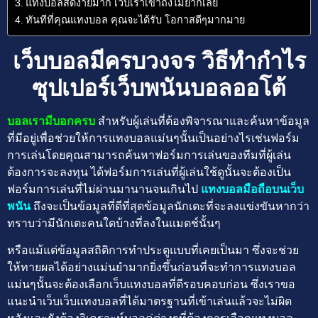
แทงบอลสดง่ายมาก เว็บเราเข้าถึงไม่ยากเลย
ทันทีที่คุณแทงบอล คุณจะได้รับ โอกาสดีๆมากมาย
เว็บบอลมีครบวงจร วิธีทำกำไร
ซุปเปอร์เว็บพนันบอลออโต้
บอลเรามีบอกครบ
สำหรับผู้เล่นที่ต้องพิจารณาและค้นหาข้อมูล
ที่มีอยู่เพื่อช่วยให้การแทงบอลแม่นๆนั้นเป็นอย่างไรเช่นฟอร์ม
การเล่นโดยคุณสามารถค้นหาฟอร์มการเล่นของทีมที่ผู้เล่น
ต้องการจะลงทุน ได้ฟอร์มการเล่นที่ผู้เล่นใช้ดูนั้นจะต้องเป็น
ฟอร์มการเล่นที่ไม่ผ่านมานานจนเกินไป
แทงบอลมือถือบนเว็บ
พนัน
ถึงจะเป็นข้อมูลที่ดีที่สุดข้อมูลนักเตะที่จะลงแข่งขันหากว่า
ทราบว่ามีนักเตะคนใดบ้างที่ลงในแมตช์นั้นๆ
หรือแม้แต่ข้อมูลสถิติการทำประตูแบบที่เคยเป็นมา
ซึ่งจะช่วย
ให้ทายผลได้อย่างแม่นยำมากยิ่งขึ้นก่อนที่จะทำการแทงบอล
แม่นๆนั้นจะต้องเลือกเว็บแทงบอลที่ดีรอบคอบก่อน ซึ่งเราขอ
แนะนำเว็บเว็บแทงบอลที่ได้มาตรฐานที่เข้าเล่นแล้วจะไม่ผิด