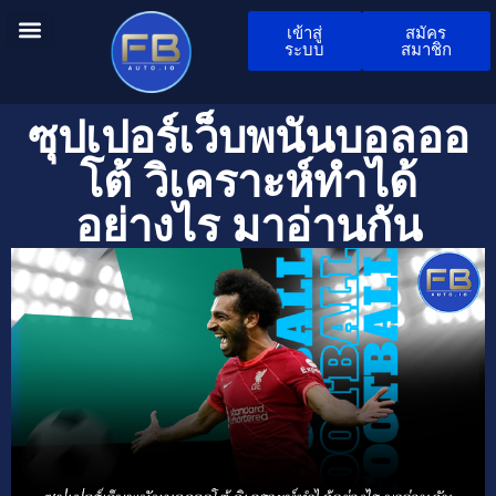
เข้าสู่
สมัคร
ระบบ
สมาชิก
ซุปเปอร์เว็บพนันบอลออ
โต้ วิเคราะห์ทำได้
อย่างไร มาอ่านกัน