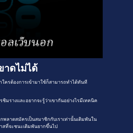
ขาดไม่ได้
หากใครต้องการเข้ามาใช้ก็สามารถทำได้ทันที
การชิมรางและอยากจะรู้ว่าเขากันอย่างไรมีเทคนิค
กพลาดสมัครเป็นสมาชิกกับเราเท่านั้นเดิมพันใน
อกาสที่จะชนะเดิมพันยากขึ้นไป