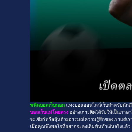
พนันบอลเว็บนอก
แทงบอลออนไลน์เว็บสำหรับนักมื
บอลเว็บแม่โดยตรง
อย่างเกาะติดได้รับให้เป็นภาษา
จะเชียร์หรือลุ้นด้วยอารมณ์ความรู้สึกของเราแต่เร
เมื่อคุณพึงพอใจที่อยากจะลงเดิมพันทำเงินจริงแล้ว