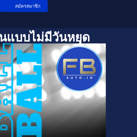
บ
สมัครสมาชิก
นแบบไม่มีวันหยุด