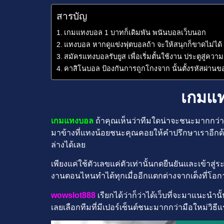
สารบัญ
เกมแทงบอล 1 บาทก็เดิมพัน พนันบอลเว็บนอก
แทงบอล หากดูแข่งฟุตบอลถ้า จะให้สนุกก็ขาดไม่ได้
สมัครแทงบอลรับยูส เพื่อเริ่มตั้นใช้งาน ประตูสู่ควา
คาสิโนบอล ป้องกันการถูกโกงจาก นั้นตั้งรหัสผ่านข
เกมแท
เกมแทงบอล
ถ้าคุณเห็นว่าทีมใดน่าจะชนะมากกว่าค
มาข้างที่แทงน้อยชนะคุณคอยให้คำปรึกษาเราอีกด้วยห
ล่างได้เลย
เพียงแค่ใช้ตัวเลขแค่ตัวเท่านั้นกดยืนยันและเข้าส
งานตอนไหนทำได้ทุกเมื่ออีกแตกต่างจากเต็งที่โอ
wowslot888
เรียกได้ว่าก็ว่าได้เว็บที่จะมาแนะนำน
เลยเลือกทีมที่มีเปอร์เซ็นต์ชนะมากกว่ามือใหม่วิ