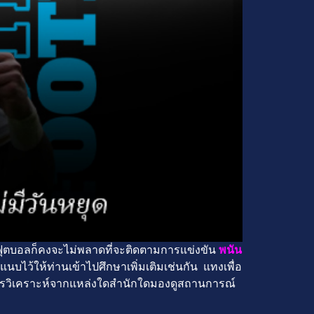
ุตบอลก็คงจะไม่พลาดที่จะติดตามการแข่งขัน
พนัน
บไว้ให้ท่านเข้าไปศึกษาเพิ่มเติมเช่นกัน แทงเพื่อ
เป็นการวิเคราะห์จากแหล่งใดสำนักใดมองดูสถานการณ์