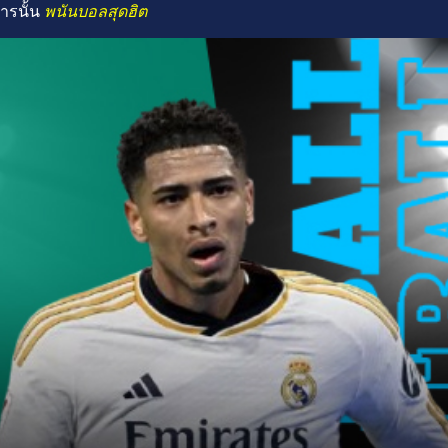
ารนั้น
พนันบอลสุดฮิต