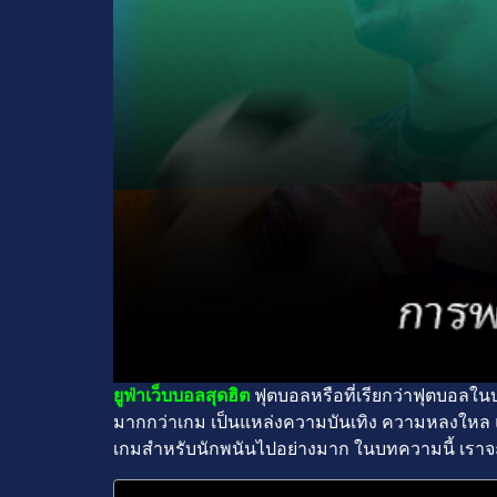
ยูฟ่าเว็บบอลสุดฮิต
ฟุตบอลหรือที่เรียกว่าฟุตบอลใ
มากกว่าเกม เป็นแหล่งความบันเทิง ความหลงใหล และ
เกมสำหรับนักพนันไปอย่างมาก ในบทความนี้ เรา