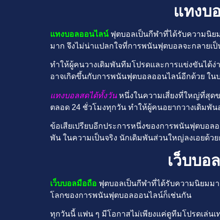
แทงบอ
แทงบอลออนไลน์
ฟุตบอลเป็นกีฬาที่ได้รับความนิ
มาก จึงไม่น่าแปลกใจที่การพนันฟุตบอลจะกลายเป
ทำให้ผู้คนวางเดิมพันทีมโปรดและการแข่งขันได้ง่
อาจเกิดขึ้นกับการพนันฟุตบอลออนไลน์อีกด้วย ในบ
แทงบอลสดได้ทั้งวัน
หนึ่งในความเสี่ยงที่ใหญ่ที
ตลอด 24 ชั่วโมงทุกวัน ทำให้ผู้คนอยากวางเดิมพันอ
ข้อเสียเปรียบอีกประการหนึ่งของการพนันฟุตบอลออ
พัน ในความเป็นจริง นักเดิมพันส่วนใหญ่ลงเอยด้
เว็บบอ
เว็บบอลมือถือ
ฟุตบอลเป็นกีฬาที่ได้รับความนิยมม
โลกของการพนันฟุตบอลออนไลน์ก็เช่นกัน
ทุกวันนี้ แฟน ๆ มีโอกาสไม่เพียงแค่ดูทีมโปรดเล่นเ