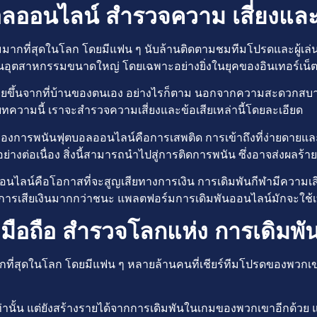
ลออนไลน์ สำรวจความ เสี่ยงและข
ยมมากที่สุดในโลก โดยมีแฟน ๆ นับล้านติดตามชมทีมโปรดและผู้เล
็นอุตสาหกรรมขนาดใหญ่ โดยเฉพาะอย่างยิ่งในยุคของอินเทอร์เน
ายขึ้นจากที่บ้านของตนเอง อย่างไรก็ตาม นอกจากความสะดวกสบายแล
ทความนี้ เราจะสำรวจความเสี่ยงและข้อเสียเหล่านี้โดยละเอียด
่สุดของการพนันฟุตบอลออนไลน์คือการเสพติด การเข้าถึงที่ง่ายด
ย่างต่อเนื่อง สิ่งนี้สามารถนำไปสู่การติดการพนัน ซึ่งอาจส่งผลร
นไลน์คือโอกาสที่จะสูญเสียทางการเงิน การเดิมพันกีฬามีความเส
วยการเสียเงินมากกว่าชนะ แพลตฟอร์มการเดิมพันออนไลน์มักจะใช้
ลมือถือ สำรวจโลกแห่ง การเดิมพั
ากที่สุดในโลก โดยมีแฟน ๆ หลายล้านคนที่เชียร์ทีมโปรดของพวกเข
ท่านั้น แต่ยังสร้างรายได้จากการเดิมพันในเกมของพวกเขาอีกด้วย แต่