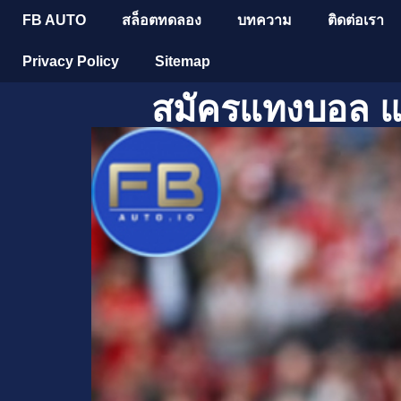
FB AUTO
สล็อตทดลอง
บทความ
ติดต่อเรา
Privacy Policy
Sitemap
สมัครแทงบอล แ