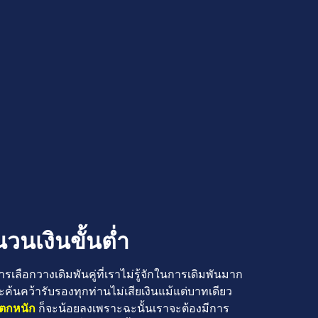
นเงินขั้นต่ำ
เลือกวางเดิมพันคู่ที่เราไม่รู้จักในการเดิมพันมาก
ค้นคว้ารับรองทุกท่านไม่เสียเงินแม้แต่บาทเดียว
ตกหนัก
ก็จะน้อยลงเพราะฉะนั้นเราจะต้องมีการ