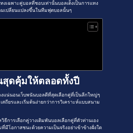
แทงเฉพาะคู่บอลที่ชอบเท่านั้นบอลเต็งเป็นการแทง
ความเปลี่ยนแปลงขึ้นในทีมฟุตบอลนั้นๆ
ุดคุ้มให้ตลอดทั้งปี
น่นอนเว็บพนันบอลดีที่สุดเลือกคู่ที่เป็นลีกใหญ่ๆ
มเสถียรและเริ่มต้นง่ายกว่าการวิเคราะห์แบบสนาม
ีการเลือกคู่วางเดิมพันบอลเลือกคู่ที่ตัวท่านเอง
มที่มีโอกาสชนะด้วยความเป็นจริงอย่าเข้าข้างฝั่งใด