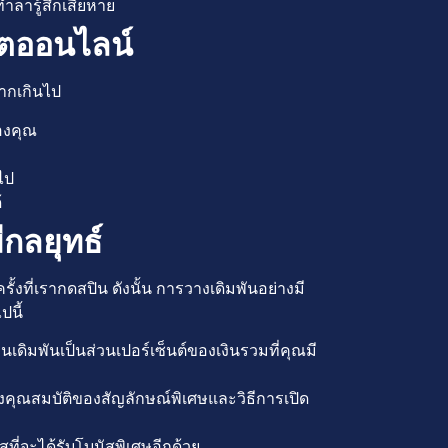
ำลารู้สึกเสียหาย
อตออนไลน์
มากเกินไป
องคุณ
ไป
้
ีกลยุทธ์
้งที่เรากดสปิน ดังนั้น การวางเดิมพันอย่างมี
ปนี้
ดิมพันเป็นส่วนเปอร์เซ็นต์ของเงินรวมที่คุณมี
ถึงคุณสมบัติของสัญลักษณ์พิเศษและวิธีการเปิด
ที่จะได้รับโบนัสพิเศษอีกด้วย