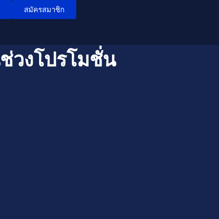
บ
สมัครสมาชิก
ช่วงโปรโมชั่น