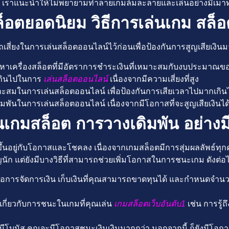
ดขึ้น เราแนะนำให้ไม่พยายามทำลายเกมล้มละลายและเล่นอย่างมีเมาท
สล็อตยอดนิยม วิธีการเล่นเกม สล็
สี่ยงในการเล่นสล็อตออนไลน์ไว้ก่อนเพื่อป้องกันการสูญเสียเงิน
้นหาเครื่องสล็อตที่มีอัตราการชำระเงินที่เหมาะสมกับงบประมาณข
กเกินไปในการ
เล่นสล็อตออนไลน์
เนื่องจากมีความเสี่ยงที่สูง
ะสมในการเล่นสล็อตออนไลน์ เพื่อป้องกันการเสียเวลาไปมากเกิน
ันในการเล่นสล็อตออนไลน์ เนื่องจากมีโอกาสที่จะสูญเสียเงินได
นเกมสล็อต การวางเดิมพัน อย่างม
ึ้นอยู่กับโอกาสและโชคลง เนื่องจากเกมสล็อตมีการสุ่มผลลัพธ์ทุกครั
ัก แต่ยังมีบางวิธีที่สามารถช่วยเพิ่มโอกาสในการชนะเกม ดังต่อไ
ือการจัดการเงิน เก็บเงินที่คุณสามารถขาดทุนได้ และกำหนดจำนวนเ
้เกี่ยวกับการชนะในเกมที่คุณเล่น
เกมสล็อตเว็บอันดับ1
เช่น การรู้
ี่มีโบนัส คุณจะมีโอกาสชนะเงินเงินมากกว่า นอกจากนี้ ก็ยังมีโอกาส