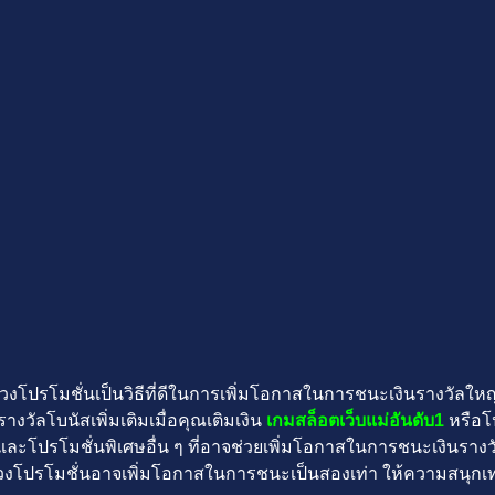
โปรโมชั่นเป็นวิธีที่ดีในการเพิ่มโอกาสในการชนะเงินรางวัลใหญ่
 รางวัลโบนัสเพิ่มเติมเมื่อคุณเติมเงิน
เกมสล็อตเว็บแม่อันดับ1
หรือโป
และโปรโมชั่นพิเศษอื่น ๆ ที่อาจช่วยเพิ่มโอกาสในการชนะเงินราง
ช่วงโปรโมชั่นอาจเพิ่มโอกาสในการชนะเป็นสองเท่า ให้ความสนุก