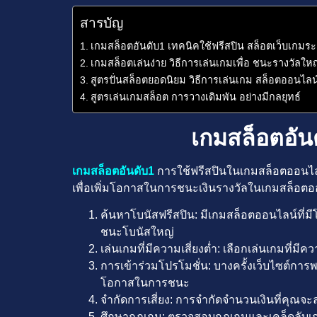
สารบัญ
เกมสล็อตอันดับ1 เทคนิคใช้ฟรีสปิน สล็อตเว็บเกมร
เกมสล็อตเล่นง่าย วิธีการเล่นเกมเพื่อ ชนะรางวัลใหญ
สูตรปั่นสล็อตยอดนิยม วิธีการเล่นเกม สล็อตออนไลน
สูตรเล่นเกมสล็อต การวางเดิมพัน อย่างมีกลยุทธ์
เกมสล็อตอัน
เกมสล็อตอันดับ1
การใช้ฟรีสปินในเกมสล็อตออนไ
เพื่อเพิ่มโอกาสในการชนะเงินรางวัลในเกมสล็อตอ
ค้นหาโบนัสฟรีสปิน: มีเกมสล็อตออนไลน์ที่มี
ชนะโบนัสใหญ่
เล่นเกมที่มีความเสี่ยงต่ำ: เลือกเล่นเกมที่
การเข้าร่วมโปรโมชั่น: บางครั้งเว็บไซต์การพน
โอกาสในการชนะ
จำกัดการเสี่ยง: การจำกัดจำนวนเงินที่คุณ
ศึกษากฎเกม: ตรวจสอบกฎเกมและเคล็ดลับเกม