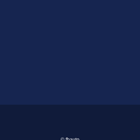
© fbauto