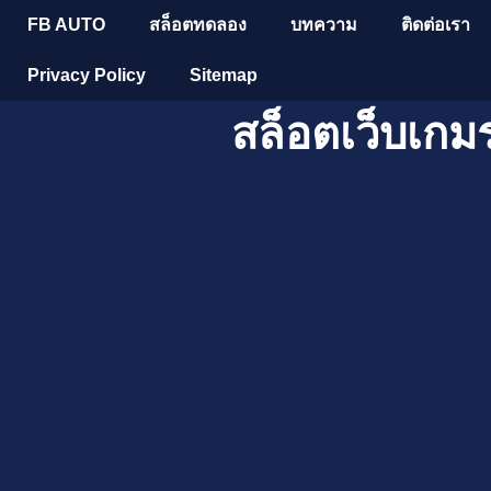
FB AUTO
สล็อตทดลอง
บทความ
ติดต่อเรา
Privacy Policy
Sitemap
สล็อตเว็บเกม