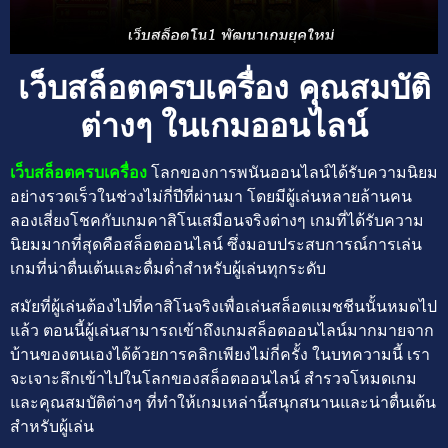
เว็บสล็อตครบเครื่อง คุณสมบัติ
ต่างๆ ในเกมออนไลน์
เว็บสล็อตครบเครื่อง
โลกของการพนันออนไลน์ได้รับความนิยม
อย่างรวดเร็วในช่วงไม่กี่ปีที่ผ่านมา โดยมีผู้เล่นหลายล้านคน
ลองเสี่ยงโชคกับเกมคาสิโนเสมือนจริงต่างๆ เกมที่ได้รับความ
นิยมมากที่สุดคือสล็อตออนไลน์ ซึ่งมอบประสบการณ์การเล่น
เกมที่น่าตื่นเต้นและดื่มด่ำสำหรับผู้เล่นทุกระดับ
สมัยที่ผู้เล่นต้องไปที่คาสิโนจริงเพื่อเล่นสล็อตแมชชีนนั้นหมดไป
แล้ว ตอนนี้ผู้เล่นสามารถเข้าถึงเกมสล็อตออนไลน์มากมายจาก
บ้านของตนเองได้ด้วยการคลิกเพียงไม่กี่ครั้ง ในบทความนี้ เรา
จะเจาะลึกเข้าไปในโลกของสล็อตออนไลน์ สำรวจโหมดเกม
และคุณสมบัติต่างๆ ที่ทำให้เกมเหล่านี้สนุกสนานและน่าตื่นเต้น
สำหรับผู้เล่น