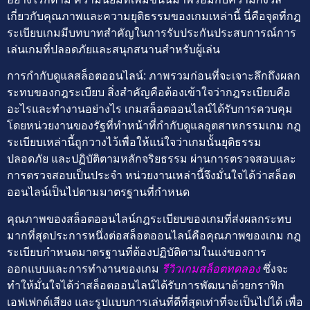
เกี่ยวกับคุณภาพและความยุติธรรมของเกมเหล่านี้ นี่คือจุดที่กฎ
ระเบียบเกมมีบทบาทสำคัญในการรับประกันประสบการณ์การ
เล่นเกมที่ปลอดภัยและสนุกสนานสำหรับผู้เล่น
การกำกับดูแลสล็อตออนไลน์: ภาพรวมก่อนที่จะเจาะลึกถึงผลก
ระทบของกฎระเบียบ สิ่งสำคัญคือต้องเข้าใจว่ากฎระเบียบคือ
อะไรและทำงานอย่างไร เกมสล็อตออนไลน์ได้รับการควบคุม
โดยหน่วยงานของรัฐที่ทำหน้าที่กำกับดูแลอุตสาหกรรมเกม กฎ
ระเบียบเหล่านี้ถูกวางไว้เพื่อให้แน่ใจว่าเกมนั้นยุติธรรม
ปลอดภัย และปฏิบัติตามหลักจริยธรรม ผ่านการตรวจสอบและ
การตรวจสอบเป็นประจำ หน่วยงานเหล่านี้จึงมั่นใจได้ว่าสล็อต
ออนไลน์เป็นไปตามมาตรฐานที่กำหนด
คุณภาพของสล็อตออนไลน์กฎระเบียบของเกมที่ส่งผลกระทบ
มากที่สุดประการหนึ่งต่อสล็อตออนไลน์คือคุณภาพของเกม กฎ
ระเบียบกำหนดมาตรฐานที่ต้องปฏิบัติตามในแง่ของการ
ออกแบบและการทำงานของเกม
รีวิวเกมสล็อตทดลอง
ซึ่งจะ
ทำให้มั่นใจได้ว่าสล็อตออนไลน์ได้รับการพัฒนาด้วยกราฟิก
เอฟเฟกต์เสียง และรูปแบบการเล่นที่ดีที่สุดเท่าที่จะเป็นไปได้ เพื่อ