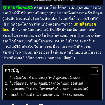
สูตรเกมสล็อต2025
สล็อตออนไลน์ได้กลายเป็นรูปแบบการพนัน
ออนไลน์ที่ได้รับความนิยมสูงสุดรูปแบบหนึ่งอย่างรวดเร็ว ดึงดูด
ผู้เล่นนับล้านคนทั่วโลก ไม่น่าแปลกใจเลยที่สล็อตออนไลน์ได้
เข้ามาครองโลกการพนันดิจิทัลอย่างรวดเร็ว
เกมสล็อตยอด
นิยม
เนื่องจากสล็อตออนไลน์เป็นวิธีที่น่าตื่นเต้นและสะดวก
สบายในการเล่นเกมคาสิโนโดยไม่ต้องออกจากบ้าน แล้วสล็อต
ออนไลน์กลายมาเป็นผู้มีบทบาทโดดเด่นในโลกของคาสิโน
ออนไลน์ได้อย่างไร ในบทความนี้ เราจะเจาะลึกถึงความ
สัมพันธ์ระหว่างเกมสล็อตออนไลน์และคาสิโนออนไลน์ สำรวจ
ประวัติศาสตร์ วิวัฒนาการ และสถานะปัจจุบัน
สารบัญ
เว็บสล็อตโน1 พัฒนาเกมยุคใหม่ สูตรเกมสล็อต2025
เว็บสล็อตครบเครื่อง คุณสมบัติต่างๆ ในเกมออนไลน์
สล็อตปลอดภัย100% โปรเกรสซีฟใน เกมสล็อตออนไลน์
เกมสล็อตเว็บแท้ คุณภาพและความ ยุติธรรมของเกม