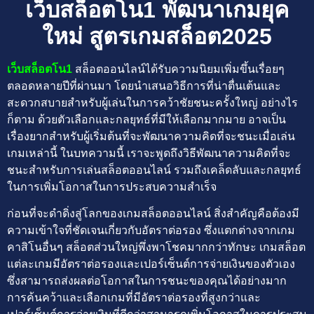
เว็บสล็อตโน1 พัฒนาเกมยุค
ใหม่ สูตรเกมสล็อต2025
เว็บสล็อตโน1
สล็อตออนไลน์ได้รับความนิยมเพิ่มขึ้นเรื่อยๆ
ตลอดหลายปีที่ผ่านมา โดยนำเสนอวิธีการที่น่าตื่นเต้นและ
สะดวกสบายสำหรับผู้เล่นในการคว้าชัยชนะครั้งใหญ่ อย่างไร
ก็ตาม ด้วยตัวเลือกและกลยุทธ์ที่มีให้เลือกมากมาย อาจเป็น
เรื่องยากสำหรับผู้เริ่มต้นที่จะพัฒนาความคิดที่จะชนะเมื่อเล่น
เกมเหล่านี้ ในบทความนี้ เราจะพูดถึงวิธีพัฒนาความคิดที่จะ
ชนะสำหรับการเล่นสล็อตออนไลน์ รวมถึงเคล็ดลับและกลยุทธ์
ในการเพิ่มโอกาสในการประสบความสำเร็จ
ก่อนที่จะดำดิ่งสู่โลกของเกมสล็อตออนไลน์ สิ่งสำคัญคือต้องมี
ความเข้าใจที่ชัดเจนเกี่ยวกับอัตราต่อรอง ซึ่งแตกต่างจากเกม
คาสิโนอื่นๆ สล็อตส่วนใหญ่พึ่งพาโชคมากกว่าทักษะ เกมสล็อต
แต่ละเกมมีอัตราต่อรองและเปอร์เซ็นต์การจ่ายเงินของตัวเอง
ซึ่งสามารถส่งผลต่อโอกาสในการชนะของคุณได้อย่างมาก
การค้นคว้าและเลือกเกมที่มีอัตราต่อรองที่สูงกว่าและ