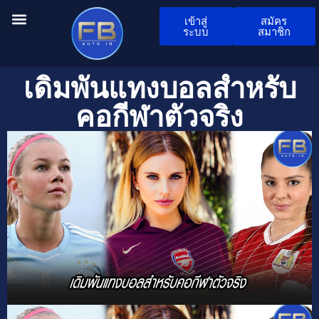
เข้าสู่
สมัคร
ระบบ
สมาชิก
เดิมพันแทงบอลสำหรับ
คอกีฬาตัวจริง