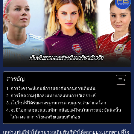
สารบัญ
การวิเคราะห์เกมส์การแข่งขันก่อนการเดิมพัน
การใช้ความรู้สึกลงแทงบอลแทนการวิเคราะห์
เว็บไซต์ที่ได้รับมาตรฐานการควบคุมระดับสากลโลก
จะมีโอกาสชนะและแพ้มากน้อยแค่ไหนในการแข่งขันนัดนั้น
ไม่ต่างจากการโยนเหรียญแบบหัวก้อย
เหล่าแฟนกีฬาให้สามารถเดิมพันกีฬาได้หลายประเภทตามที่ใจ