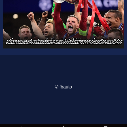
© fbauto