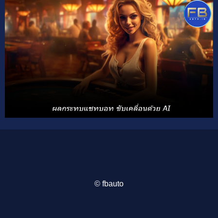
© fbauto