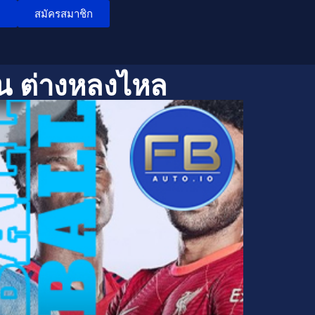
บ
สมัครสมาชิก
ั้น ต่างหลงไหล