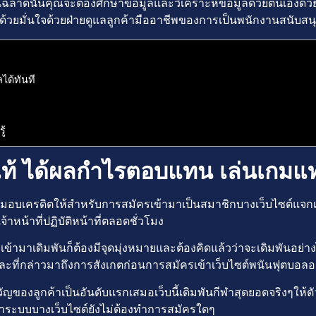
นฉลาดนั้นคุณจะต้องศึกษาข้อมูลและวิเคราะห์ข้อมูลด้วยตนเอง
กด้วยมั่นใจด้วยฝ่ายดูแลลูกค้ามืออาชีพของการเป็นพนักงานสนับสน
ด้ทันที
ู้
ท้
ได้ผลกำไรตอบแทน เล่นเกมแท
มอบเครดิตให้สำหรับการสมัครเข้ามาเป็นสมาชิกบางเว็บไซต์แจกเค
้าหน้าที่ปฏิบัติหน้าที่ตลอดชั่วโมง
เข้ามาเดิมพันก็ต้องมีจุดมุ่งหมายและต้องคิดแล้วว่าจะเดิมพันอย่
ละที่กล่าวมาถึงการสังเกตก่อนการสมัครเข้าเว็บไซต์พนันฟุตบอล
ขวัญของลูกค้าเป็นอันดับแรกเสมอเว็บนี้เดิมพันกีฬาสุดยอดจริงๆให้ต
้าระบบบางเว็บไซต์ยังไม่ต้องทำการสมัครใดๆ