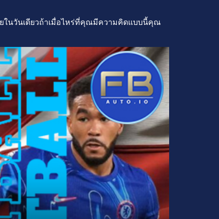
ายในวันเดียวถ้าเมื่อไหร่ที่คุณมีความคิดแบบนี้คุณ