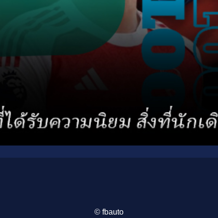
© fbauto