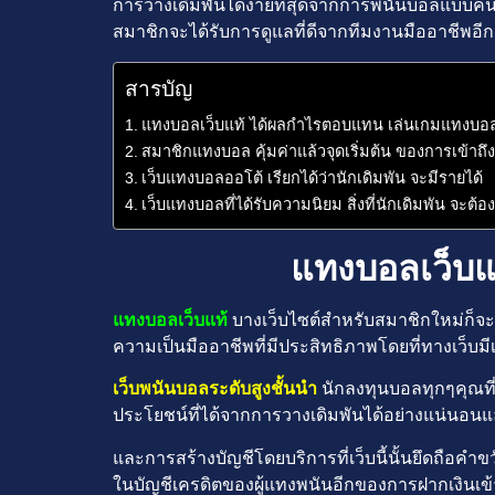
การวางเดิมพันได้ง่ายที่สุดจากการพนันบอลแบบค
สมาชิกจะได้รับการดูแลที่ดีจากทีมงานมืออาชีพอี
สารบัญ
แทงบอลเว็บแท้ ได้ผลกำไรตอบแทน เล่นเกมแทงบอลไ
สมาชิกแทงบอล คุ้มค่าแล้วจุดเริ่มต้น ของการเข้าถึง
เว็บแทงบอลออโต้ เรียกได้ว่านักเดิมพัน จะมีรายได้
เว็บแทงบอลที่ได้รับความนิยม สิ่งที่นักเดิมพัน จะต้องร
แทงบอลเว็บแ
แทงบอลเว็บแท้
บางเว็บไซต์สำหรับสมาชิกใหม่ก็จะ
ความเป็นมืออาชีพที่มีประสิทธิภาพโดยที่ทางเว็บมีเจ
เว็บพนันบอลระดับสูงชั้นนำ
นักลงทุนบอลทุกๆคุณที่
ประโยชน์ที่ได้จากการวางเดิมพันได้อย่างแน่นอนแ
และการสร้างบัญชีโดยบริการที่เว็บนี้นั้นยึดถือคำ
ในบัญชีเครดิตของผู้แทงพนันอีกของการฝากเงินเข