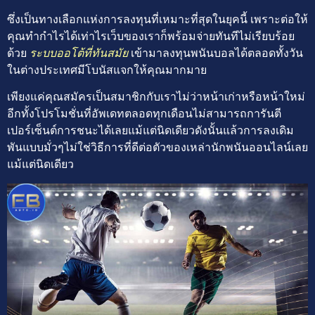
ซึ่งเป็นทางเลือกแห่งการลงทุนที่เหมาะที่สุดในยุคนี้ เพราะต่อให้
คุณทำกำไรได้เท่าไรเว็บของเราก็พร้อมจ่ายทันทีไม่เรียบร้อย
ด้วย
ระบบออโต้ที่ทันสมัย
เข้ามาลงทุนพนันบอลได้ตลอดทั้งวัน
ในต่างประเทศมีโบนัสแจกให้คุณมากมาย
เพียงแค่คุณสมัครเป็นสมาชิกกับเราไม่ว่าหน้าเก่าหรือหน้าใหม่
อีกทั้งโปรโมชั่นที่อัพเดทตลอดทุกเดือนไม่สามารถการันตี
เปอร์เซ็นต์การชนะได้เลยแม้แต่นิดเดียวดังนั้นแล้วการลงเดิม
พันแบบมั่วๆไม่ใช่วิธีการที่ดีต่อตัวของเหล่านักพนันออนไลน์เลย
แม้แต่นิดเดียว