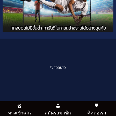
© fbauto
ทางเข้าเล่น
สมัครสมาชิก
ติดต่อเรา