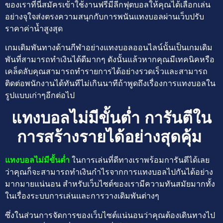
ของเราที่นี่สมัครเข้าใช้งานฟรีมีลีกฟุตบอลให้คุณได้เลือกเล่น
อย่างจุใจส่งตรงความสนุกกับการพนันแทงบอลผ่านเว็บปรับ
ราคาค่าน้ำสูงสุด
เกมเดิมพันทางด้านกีฬาอย่างแทงบอลออนไลน์นั้นเป็นเกมเดิม
พันที่สามารถทำเงินได้ดีมากๆ ดังนั้นแล้วหากคุณมีเทคนิคหรือ
เคล็ดลับคุณสามารถทำรายการได้อย่างรวดเร็วและสามารถ
ติดต่อพนักงานได้ทันทีไม่เกินนาทีถ้าพูดถึงเรื่องการแทงบอลใน
รูปแบบเก่าๆอีกต่อไป
แทงบอลไม่มีขั้นต่ำ การันตีใน
การสร้างรายได้อย่างสุดคุ้ม
แทงบอลไม่มีขั้นต่ำ
ในการเล่นที่ดีทางเราพร้อมการันตีได้เลย
ว่าคุณก็จะสามารถทำเงินกำไรจากการแทงบอลไปกันได้อย่าง
มากมายแน่นอน สำหรับเว็บไซต์ของเรามีความทันสมัยมากทั้ง
ในเรื่องระบบการเล่นและการวางเดิมพันต่างๆ
ซึ่งในส่วนการจัดการของเว็บไซต์แน่นอนว่าคุณต้องเดินทางไป