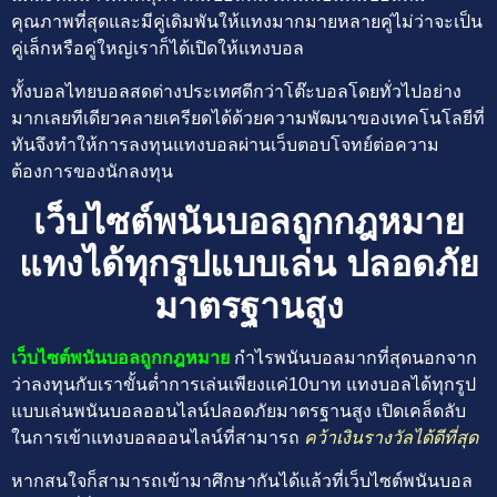
คุณภาพที่สุดและมีคู่เดิมพันให้แทงมากมายหลายคู่ไม่ว่าจะเป็น
คู่เล็กหรือคู่ใหญ่เราก็ได้เปิดให้แทงบอล
ทั้งบอลไทยบอลสดต่างประเทศดีกว่าโต๊ะบอลโดยทั่วไปอย่าง
มากเลยทีเดียว
คลายเครียดได้ด้วยความพัฒนาของเทคโนโลยีที่
ทันจึงทำให้การลงทุนแทงบอลผ่านเว็บตอบโจทย์ต่อความ
ต้องการของนักลงทุน
เว็บไซต์พนันบอลถูกกฎหมาย
แทงได้ทุกรูปแบบเล่น ปลอดภัย
มาตรฐานสูง
เว็บไซต์พนันบอลถูกกฎหมาย
กำไรพนันบอลมากที่สุดนอกจาก
ว่าลงทุนกับเราขั้นต่ำการเล่นเพียงแค่10บาท แทงบอลได้ทุกรูป
แบบเล่นพนันบอลออนไลน์ปลอดภัยมาตรฐานสูง เปิดเคล็ดลับ
ในการเข้าแทงบอลออนไลน์ที่สามารถ
คว้าเงินรางวัลได้ดีที่สุด
หากสนใจก็สามารถเข้ามาศึกษากันได้แล้วที่เว็บไซต์พนันบอล