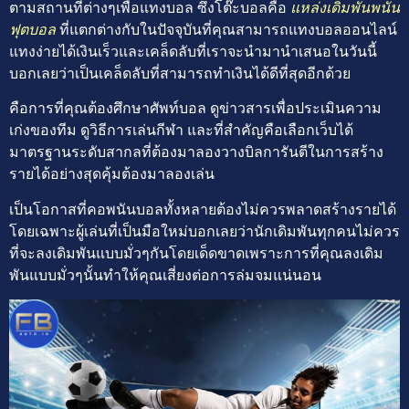
ตามสถานที่ต่างๆเพื่อแทงบอล ซึ่งโต๊ะบอลคือ
แหล่งเดิมพันพนัน
ฟุตบอล
ที่แตกต่างกับในปัจจุบันที่คุณสามารถแทงบอลออนไลน์
แทงง่ายได้เงินเร็วและเคล็ดลับที่เราจะนำมานำเสนอในวันนี้
บอกเลยว่าเป็นเคล็ดลับที่สามารถทำเงินได้ดีที่สุดอีกด้วย
คือการที่คุณต้องศึกษาศัพท์บอล ดูข่าวสารเพื่อประเมินความ
เก่งของทีม ดูวิธีการเล่นกีฬา และที่สำคัญคือเลือกเว็บได้
มาตรฐานระดับสากลที่ต้องมาลองวางบิลการันตีในการสร้าง
รายได้อย่างสุดคุ้มต้องมาลองเล่น
เป็นโอกาสที่คอพนันบอลทั้งหลายต้องไม่ควรพลาดสร้างรายได้
โดยเฉพาะผู้เล่นที่เป็นมือใหม่บอกเลยว่านักเดิมพันทุกคนไม่ควร
ที่จะลงเดิมพันแบบมั่วๆกันโดยเด็ดขาดเพราะการที่คุณลงเดิม
พันแบบมั่วๆนั้นทำให้คุณเสี่ยงต่อการล่มจมแน่นอน