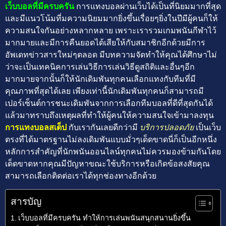
เว็บบอลที่มีครบครัน
การแทงบอลผ่านเว็บได้เป็นที่นิยมมากที่สุด
และมีแนวโน้มที่มความนิยมมากยิ่งขึ้นเรื่อยๆยิ่งในปีมีผู้คนก็ให้
ความสนใจกันอย่างหลากหลาย เพราะเรารวมเกมพนันกีฬาไว้
มากมายและมีการคืนยอดได้เสียให้กับสมาชิกอีกด้วยมีการ
อัพเดทข่าวสารใหม่ๆตลอด มีบทความจัดทำให้คุณได้ศึกษาไม่
ว่าจะเป็นเทคนิคการเล่นวิธีการเล่นวิธีดูสถิติและอื่นๆอีก
มากมายจากนั้นก็ให้นักเดิมพันทุกคนเลือกแทงกับทีมที่มี
คุณภาพที่สุดได้เลย เพียงเท่านี้นักเดิมพันทุกคนก็สามารถมี
เปอร์เซ็นต์การชนะเดิมพันจากการเลือกทีมบอลที่ดีที่สุดกันได้
แล้วมาทราบถึงเหตุผลที่ทำให้ผู้คนให้ความสนใจเข้ามาลงทุน
การแทงบอลสเต็ป
กับเรากันเลยดีกว่ามี
บริการปลอดภัย
เป็นเว็บ
ตรงที่ได้มาตรฐานไม่ลงเดิมพันแบบมั่วๆเด็ดขาดนี่ก็เป็นอีกหนึ่ง
หลักการสำคัญที่นักพนันออนไลน์ทุกคนไม่ควรมองข้ามกันโดย
เด็ดขาดหากคุณมีปัญหาขณะใช้บริการหรือเกิดข้อสงสัยคุณ
สามารถเลือกติดต่อเราได้ทุกช่องทางอีกด้วย
สารบัญ
เว็บบอลที่มีครบครัน ทำให้การเล่นพนันสนุกสนานยิ่งขึ้น