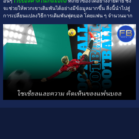
อื่นๆ
เว็บบอลคาสิโนเกมมือถือ
ที่เกี่ยวข้องได้อย่างง่ายดาย ซึ่ง
จะช่วยให้พวกเขาเดิมพันได้อย่างมีข้อมูลมากขึ้น สิ่งนี้นำไปสู่
การเปลี่ยนแปลงวิธีการเดิมพันฟุตบอล โดยแฟน ๆ จำนวนมาก