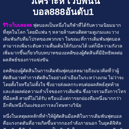
วิเคราะห์ เว็บพนัน
บอล888อันดับ1
รีวิวเว็บบลอสด
ฟุตบอลเป็นหนึ่งในกีฬาที่ได้รับความนิยมมาก
ที่สุดในโลก โดยมีแฟน ๆ หลายล้านคนติดตามดูเกมและวาง
เดิมพันกับทีมโปรดของพวกเขา ในขณะที่การเดิมพันฟุตบอล
สามารถเพิ่มระดับความตื่นเต้นให้กับเกมได้ แต่ก็มีความกังวล
เพิ่มมากขึ้นเกี่ยวกับบทบาทของอคติของผู้ตัดสินที่มีอิทธิพลต่อ
ผลลัพธ์ของการแข่งขัน
อคติของผู้ตัดสินในการเดิมพันฟุตบอลหมายถึงแนวคิดที่ว่าผู้
ตัดสินอาจทำการตัดสินใจอย่างลำเอียงในระหว่างเกม ไม่ว่าจะ
โดยตั้งใจหรือไม่ตั้งใจ ซึ่งอาจส่งผลกระทบต่อผลลัพธ์สุดท้าย
และส่งผลต่อความสำเร็จของการเดิมพัน ซึ่งอาจรวมถึงการโทร
ที่มีอคติ สายที่ไม่ได้รับ หรือแม้แต่การยกย่องทีมหนึ่งมากกว่า
อีกทีมหนึ่งในแง่ของการลงโทษทางวินัย
หนึ่งในเหตุผลหลักที่ทำให้ผู้ตัดสินมีอคติในการเดิมพันฟุตบอล
คือแรงกดดันที่อาจเกิดขึ้นจากกองกำลังภายนอก ในยุคดิจิทัล