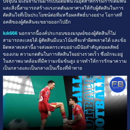
ปัจจุบัน มีเงินจำนวนมากเป็นเดิมพันในอุตสาหกรรมการเดิมพัน
และสิ่งนี้สามารถสร้างแรงกดดันมหาศาลให้กับผู้ตัดสินในการ
ตัดสินใจที่เป็นประโยชน์ต่อทีมหรือผลลัพธ์บางอย่าง โอกาสที่
อคติของผู้ตัดสินจะขยายออกไปอีก
luk666
นอกจากนี้องค์ประกอบของมนุษย์ของผู้ตัดสินก็ไม่
สามารถละเลยได้ ผู้ตัดสินมีแนวโน้มที่จะทำผิดพลาดได้ และข้อ
ผิดพลาดเหล่านี้อาจส่งผลกระทบอย่างมีนัยสำคัญต่อผลลัพธ์
ของเกม ความกดดันในการตัดสินใจอย่างรวดเร็ว ซึ่งมักจะอยู่
ในสภาพแวดล้อมที่มีความเข้มข้นสูง อาจทำให้การรักษาความ
เป็นกลางและเป็นกลางเป็นเรื่องที่ท้าทาย