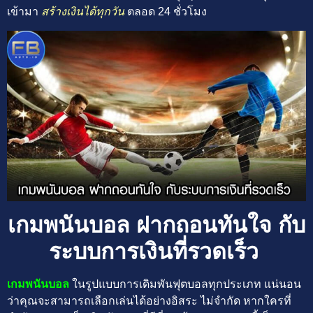
เข้ามา
สร้างเงินได้ทุกวัน
ตลอด 24 ชั่วโมง
เกมพนันบอล ฝากถอนทันใจ กับ
ระบบการเงินที่รวดเร็ว
เกมพนันบอล
ในรูปแบบการเดิมพันฟุตบอลทุกประเภท แน่นอน
ว่าคุณจะสามารถเลือกเล่นได้อย่างอิสระ ไม่จำกัด หากใครที่