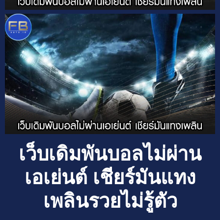
เว็บเดิมพันบอลไม่ผ่าน
เอเย่นต์ เชียร์มันแทง
เพลินรวยไม่รู้ตัว