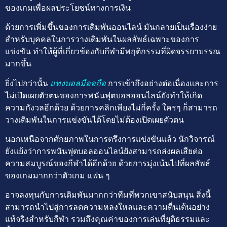
ของเกมเพื่อผลประโยชน์ทางการเงิน
ด้วยการเพิ่มขึ้นของการเดิมพันออนไลน์ มันกลายเป็นเรื่องง่าย
สำหรับบุคคลในการวางเดิมพันในผลลัพธ์เฉพาะของการ
แข่งขัน ทำให้ผู้ที่เกี่ยวข้องกับกีฬามีพฤติกรรมที่ผิดจรรยาบรรณ
มากขึ้น
ยิ่งไปกว่านั้น
แทงบอลมืออถือ
การเข้าถึงอย่างต่อเนื่องและการ
ไม่เปิดเผยตัวตนของการพนันฟุตบอลออนไลน์ยังทำให้เกิด
ความกังวลอีกด้วย ด้วยการคลิกเพียงไม่กี่ครั้ง ใครๆ ก็สามารถ
วางเดิมพันในการแข่งขันได้โดยไม่ต้องเปิดเผยตัวตน
นอกเหนือจากศักยภาพในการตรึงการแข่งขันแล้ว นักวิจารณ์
ยังแย้งว่าการพนันฟุตบอลออนไลน์ยังสามารถส่งผลเสียต่อ
ความสมบูรณ์ของกีฬาได้อีกด้วย ด้วยการมุ่งเน้นไปที่ผลลัพธ์
ของเกมมากกว่าตัวเกม แฟน ๆ
อาจลงทุนกับการเดิมพันมากกว่าทีมที่พวกเขาสนับสนุน สิ่งนี้
สามารถนำไปสู่การลดความหลงใหลและความตื่นเต้นอย่าง
แท้จริงสำหรับกีฬา รวมถึงคุณค่าของการเล่นที่ยุติธรรมและ