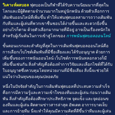
วิเคาะห์ผลบอล
ฟุตบอลเป็นกีฬาที่ได้รับความนิยมมากที่สุดใน
โลกและมีผู้ติดตามจำนวนมากในหมู่นักพนัน ด้วยตัวเลือกการ
เดิมพันออนไลน์ที่เพิ่มขึ้น ทำให้แฟนฟุตบอลสามารถวางเดิมพัน
กับทีมและผู้เล่นที่พวกเขาชื่นชอบได้ง่ายขึ้นและสะดวกยิ่งขึ้น
อย่างไรก็ตาม ด้วยตัวเลือกมากมายที่มีอยู่ อาจเป็นเรื่องหนักใจ
สำหรับผู้เริ่มต้นในการเข้าสู่โลกของ
การพนันฟุตบอลออนไลน์
ขั้นตอนแรกและสำคัญที่สุดในการเดิมพันฟุตบอลออนไลน์คือ
การเลือกเว็บไซต์เดิมพันที่มีชื่อเสียงและได้รับอนุญาต ด้วยการ
เพิ่มขึ้นของการพนันออนไลน์ เว็บไซต์การพนันหลอกลวงก็มี
เพิ่มขึ้นเช่นกัน สิ่งสำคัญคือต้องทำการวิจัยและเลือกไซต์ที่ได้รับ
ใบอนุญาตซึ่งควบคุมโดยหน่วยงานที่มีชื่อเสียง สิ่งนี้จะช่วยให้
แน่ใจว่าเงินทุนของคุณปลอดภัย
หนึ่งในปัจจัยสำคัญในการเดิมพันฟุตบอลที่ประสบความสำเร็จ
คือการมีความรู้และความเข้าใจของทีมและผู้เล่น ก่อนวางเดิม
พัน สิ่งสำคัญคือต้องศึกษาประสิทธิภาพ จุดแข็ง และจุดอ่อนข
องทีมและผู้เล่น ติดตามข่าวสารล่าสุด อัพเดต อาการบาดเจ็บ
และการย้ายทีม นี่จะทำให้คุณมีความคิดที่ดีขึ้นว่าทีมและผู้เล่น