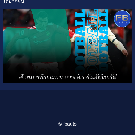
ได้มากขึ้น
© fbauto