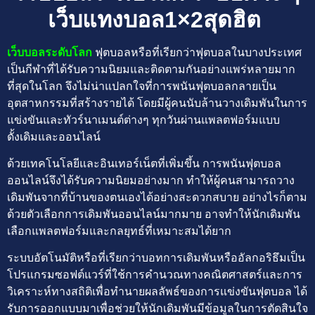
เว็บแทงบอล1×2สุดฮิต
เว็บบอลระดับโลก
ฟุตบอลหรือที่เรียกว่าฟุตบอลในบางประเทศ
เป็นกีฬาที่ได้รับความนิยมและติดตามกันอย่างแพร่หลายมาก
ที่สุดในโลก จึงไม่น่าแปลกใจที่การพนันฟุตบอลกลายเป็น
อุตสาหกรรมที่สร้างรายได้ โดยมีผู้คนนับล้านวางเดิมพันในการ
แข่งขันและทัวร์นาเมนต์ต่างๆ ทุกวันผ่านแพลตฟอร์มแบบ
ดั้งเดิมและออนไลน์
ด้วยเทคโนโลยีและอินเทอร์เน็ตที่เพิ่มขึ้น การพนันฟุตบอล
ออนไลน์จึงได้รับความนิยมอย่างมาก ทำให้ผู้คนสามารถวาง
เดิมพันจากที่บ้านของตนเองได้อย่างสะดวกสบาย อย่างไรก็ตาม
ด้วยตัวเลือกการเดิมพันออนไลน์มากมาย อาจทำให้นักเดิมพัน
เลือกแพลตฟอร์มและกลยุทธ์ที่เหมาะสมได้ยาก
ระบบอัตโนมัติหรือที่เรียกว่าบอทการเดิมพันหรืออัลกอริธึมเป็น
โปรแกรมซอฟต์แวร์ที่ใช้การคำนวณทางคณิตศาสตร์และการ
วิเคราะห์ทางสถิติเพื่อทำนายผลลัพธ์ของการแข่งขันฟุตบอล ได้
รับการออกแบบมาเพื่อช่วยให้นักเดิมพันมีข้อมูลในการตัดสินใจ