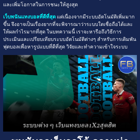
และเพิ่มโอกาสในการชนะให้สูงสุด
เว็บพนันแทงบอลที่ดีที่สุด
แต่เนื่องจากมีระบบอัตโนมัติเพิ่มมาก
ขึ้น จึงอาจเป็นเรื่องยากที่จะพิจารณาว่าระบบใดเชื่อถือได้และ
ให้ผลกำไรมากที่สุด ในบทความนี้ เราจะหารือถึงวิธีการ
ประเมินและเปรียบเทียบระบบอัตโนมัติต่างๆ สำหรับการเดิมพัน
ฟุตบอลเพื่อหารูปแบบที่ดีที่สุด วิจัยและทำความเข้าใจระบบ