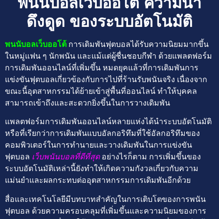
พนนับอลเว็บออโต้ ความน่า
ดึงดูด ของระบบอัตโนมัติ
พนนับอลเว็บออโต้
การเดิมพันฟุตบอลได้รับความนิยมมากขึ้น
ในหมู่แฟน ๆ นักพนัน และแม้แต่ผู้ชื่นชอบกีฬา ด้วยแพลตฟอร์ม
การเดิมพันออนไลน์ที่เพิ่มขึ้น หมดยุคแล้วที่การเดิมพันการ
แข่งขันฟุตบอลเกี่ยวข้องกับการไปที่ร้านรับพนันจริง เนื่องจาก
ขณะนี้อุตสาหกรรมได้ย้ายเข้าสู่พื้นที่ออนไลน์ ทำให้บุคคล
สามารถเข้าถึงและสะดวกยิ่งขึ้นในการวางเดิมพัน
แพลตฟอร์มการเดิมพันออนไลน์หลายแห่งได้นำระบบอัตโนมัติ
หรือที่เรียกว่าการเดิมพันแบบอัลกอริทึมที่ใช้อัลกอริทึมของ
คอมพิวเตอร์ในการทำนายและวางเดิมพันในการแข่งขัน
ฟุตบอล
เว็บพนันบอลที่ดีที่สุด
อย่างไรก็ตาม การเพิ่มขึ้นของ
ระบบอัตโนมัติเหล่านี้ยังทำให้เกิดความกังวลเกี่ยวกับความ
แม่นยำและผลกระทบต่ออุตสาหกรรมการเดิมพันอีกด้วย
สื่อและเทคโนโลยีมีบทบาทสำคัญในการเติบโตของการพนัน
ฟุตบอล ด้วยความครอบคลุมที่เพิ่มขึ้นและความนิยมของการ