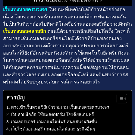
เว็บแทงหวยครบวงจร
ในขณะที่เทคโนโลยีก้าวหน้าอย่างต่อ
เนื่อง โลกของการพนันและการเล่นเกมก็มีการพัฒนาเช่นกัน
ไปเป็นวันที่เราต้องไปที่คาสิโนหรือร้านลอตเตอรีเพื่อวางเดิมพัน
เว็บแทงบอลคลาสสิก
ตอนนี้ด้วยการคลิกเพียงไม่กี่ครั้ง ใครๆ ก็
สามารถเล่นเกมลอตเตอรี่ออนไลน์ได้จากที่บ้านของตนเอง
อย่างสะดวกสบาย แต่ถ้าเราบอกคุณว่าประสบการณ์ลอตเตอรี่
ออนไลน์นี้ยังมีอีกระดับหนึ่งล่ะ? การใช้เทคโนโลยีสตรีมมิ่งสด
ในการนำเสนอเกมลอตเตอรีออนไลน์ฟรีได้เข้ามาสร้างกระแส
ให้กับอุตสาหกรรมการพนัน บทความนี้ขอเชิญชวนให้คุณเล่น
และสำรวจโลกของเกมลอตเตอรีออนไลน์ และค้นพบว่าการส
ตรีมสดได้ปรับปรุงประสบการณ์การเล่นอย่างไร
สารบัญ
ทางเข้าเว็บหวย วิธีเข้าร่วมเกม เว็บแทงหวยครบวงจร
เว็บหวยมือถือ ใช้แพลตฟอร์ม โซเชียลเกมฟรี
เกมลอตเตอรี เกมออนไลน์ฟรี สนุกสนานยิ่งขึ้น
เว็บไซต์ลอตเตอรี เกมออนไลน์และ ธุรกิจอื่นๆ