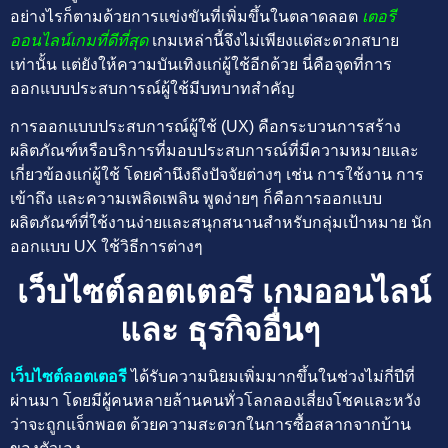
อย่างไรก็ตามด้วยการแข่งขันที่เพิ่มขึ้นในตลาดลอต
เตอรี
ออนไลน์เกมที่ดีที่สุด
เกมเหล่านี้จึงไม่เพียงแต่สะดวกสบาย
เท่านั้น แต่ยังให้ความบันเทิงแก่ผู้ใช้อีกด้วย นี่คือจุดที่การ
ออกแบบประสบการณ์ผู้ใช้มีบทบาทสำคัญ
การออกแบบประสบการณ์ผู้ใช้ (UX) คือกระบวนการสร้าง
ผลิตภัณฑ์หรือบริการที่มอบประสบการณ์ที่มีความหมายและ
เกี่ยวข้องแก่ผู้ใช้ โดยคำนึงถึงปัจจัยต่างๆ เช่น การใช้งาน การ
เข้าถึง และความเพลิดเพลิน พูดง่ายๆ ก็คือการออกแบบ
ผลิตภัณฑ์ที่ใช้งานง่ายและสนุกสนานสำหรับกลุ่มเป้าหมาย นัก
ออกแบบ UX ใช้วิธีการต่างๆ
เว็บไซต์ลอตเตอรี เกมออนไลน์
และ ธุรกิจอื่นๆ
เว็บไซต์ลอตเตอรี
ได้รับความนิยมเพิ่มมากขึ้นในช่วงไม่กี่ปีที่
ผ่านมา โดยมีผู้คนหลายล้านคนทั่วโลกลองเสี่ยงโชคและหวัง
ว่าจะถูกแจ็กพอต ด้วยความสะดวกในการซื้อสลากจากบ้าน