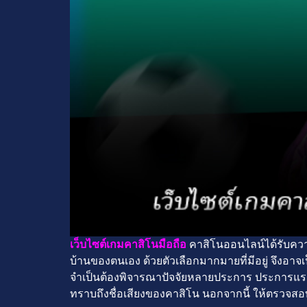
เว็บไซต์เกมคาสิโนมือถือ
คาสิโนออนไลน์ได้รับความ
บ้านของตนเอง ด้วยตัวเลือกมากมายที่มีอยู่ จึงอาจเ
จำเป็นต้องพิจารณาปัจจัยหลายประการ ประการแรก คุ
ทราบถึงชื่อเสียงของคาสิโน นอกจากนี้ ให้ตรวจสอบ