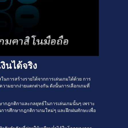
งินได้จริง
าสในการสร้างรายได้จากการเล่นเกมได้ด้วย การ
ความยากง่ายแตกต่างกัน ดังนั้นการเลือกเกมที่
ษากฎกติกาและกลยุทธ์ในการเล่นเกมนั้นๆ เพราะ
การศึกษากฎกติกาเกมใหม่ๆ และฝึกฝนทักษะเพื่อ