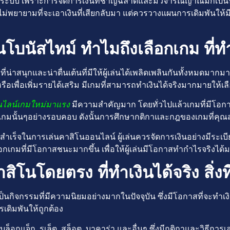
มีระบบ เพราะการจัดการเงินที่ชาญฉลาดและมีวิจารณญาณมักเป็นปั
ะไม่พยายามที่จะเอาเงินที่เสียกลับมา แต่ควรวางแผนการเดิมพันให้
นโบนัสไทม์ ทำไมถึงเลือกเกม ที่ทำ
น่าสนุกและน่าตื่นเต้นที่มีให้ผู้เล่นได้เพลิดเพลินกันทั้งหมดมา
อเพื่อเพิ่มรายได้เสริม มีเกมที่สามารถทำเงินได้จริงมากมายให้เ
ไลน์เกมใหม่มาแรง
มีความสำคัญมาก โดยทั่วไปแล้วเกมที่มีโอกา
กมนั้นๆอย่างรอบคอบ ดังนั้นการศึกษากติกาและกฎของเกมที่คุณสนใ
สำเร็จในการเล่นคาสิโนออนไลน์ ผู้เล่นควรจัดการเงินอย่างมีระเบียบ
ือกเกมที่มีโอกาสชนะมากขึ้น เพื่อให้ผู้เล่นมีโอกาสทำกำไรจริงได
สิโนโดยตรง ที่ทำเงินได้จริง สิ่งที่
กิจกรรมที่มีความนิยมอย่างมากในปัจจุบัน ซึ่งมีโอกาสที่จะทำเงิน
เดิมพันให้ถูกต้อง
แจ็ก, รูเล็ต, สล็อต, บาคาร่า และอื่นๆ ซึ่งมีกติกาและวิธีการเล่น