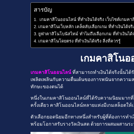
สารบัญ
เกมคาสิโนออนไลน์ ที่ทำเงินได้จริง เว็บไซต์เกมคาส
เกมคาสิโนเว็บหลัก เคล็ดลับเลือกเกม ที่ทำเงินได้จริ
ยูฟ่าคาสิโนโบนัสไทม์ ทำไมถึงเลือกเกม ที่ทำเงินได้จ
เกมคาสิโนโดยตรง ที่ทำเงินได้จริง สิ่งที่ควรรู้
เกมคาสิโนออนไ
เกมคาสิโนออนไลน์
ที่สามารถทำเงินได้จริงนั้นได้
เพลิดเพลินกับความตื่นเต้นของการพนันจากความส
ทักษะของตนได้
หนึ่งในเกมคาสิโนออนไลน์ที่ได้รับความนิยมมากที
ครั้งเดียว คาสิโนออนไลน์หลายแห่งมีเกมสล็อตให้เ
ตัวเลือกยอดนิยมอีกทางหนึ่งสำหรับผู้ที่ต้องการท
พร้อมโอกาสรับรางวัลเงินสด ด้วยการผสมผสานระหว่าง