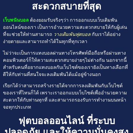
สะดวกสบายที่สุด
เว็บพนันบอล
ต้องยอมรับจริงๆว่า การออกแบบเว็บเดิมพัน
ออนไลน์ของเรา เป็นการอำนวยความสะดวกสบายให้กับผู้เล่น
ที่จะช่วยให้ท่านสามารถ
วางเดิมพันฟุตบอล
กับเราได้อย่าง
ง่ายดายและสามารถทำได้ในทุกที่ทุกเวลา
ไม่ว่าจะเป็นการแทงบอลผ่านทางโทรศัพท์มือถือหรือผ่านทาง
คอมพิวเตอร์ก็ให้ความสะดวกสบายง่ายๆไม่ต่างกัน นอกจากนี้
สำหรับคนที่อยากแทงบอลกับเว็บไซต์ของเรายังเป็นทางเลือกที่
ดีให้กับท่านที่สนใจจะลงเดิมพันได้แม้อยู่ข้างนอก
เรียกได้ว่าสามารถสร้างรายได้จากการลงเดิมพันกับเว็บไซต์
ของเราที่ไหนก็ได้ เพราะเราออกแบบเว็บไซต์เพื่ออำนวยความ
สะดวกให้กับท่านทุกที่ และสามารถรองรับการทำงานบนหน้า
จอทุกประเภท
ฟุตบอลออนไลน์ ที่ระบบ
ปลอดภัย และให้ความมั่นคงสูง