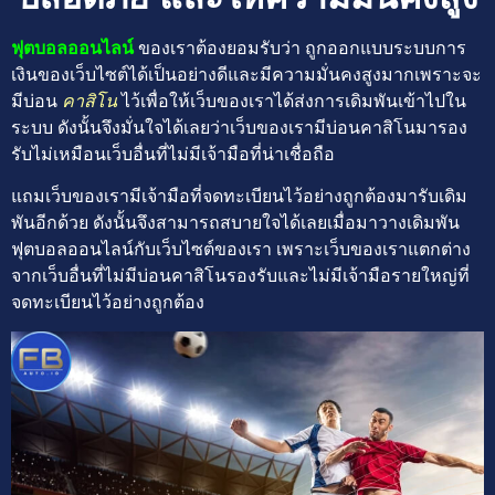
ฟุตบอลออนไลน์
ของเราต้องยอมรับว่า ถูกออกแบบระบบการ
เงินของเว็บไซต์ได้เป็นอย่างดีและมีความมั่นคงสูงมากเพราะจะ
มีบ่อน
คาสิโน
ไว้เพื่อให้เว็บของเราได้ส่งการเดิมพันเข้าไปใน
ระบบ ดังนั้นจึงมั่นใจได้เลยว่าเว็บของเรามีบ่อนคาสิโนมารอง
รับไม่เหมือนเว็บอื่นที่ไม่มีเจ้ามือที่น่าเชื่อถือ
แถมเว็บของเรามีเจ้ามือที่จดทะเบียนไว้อย่างถูกต้องมารับเดิม
พันอีกด้วย ดังนั้นจึงสามารถสบายใจได้เลยเมื่อมาวางเดิมพัน
ฟุตบอลออนไลน์กับเว็บไซต์ของเรา เพราะเว็บของเราแตกต่าง
จากเว็บอื่นที่ไม่มีบ่อนคาสิโนรองรับและไม่มีเจ้ามือรายใหญ่ที่
จดทะเบียนไว้อย่างถูกต้อง