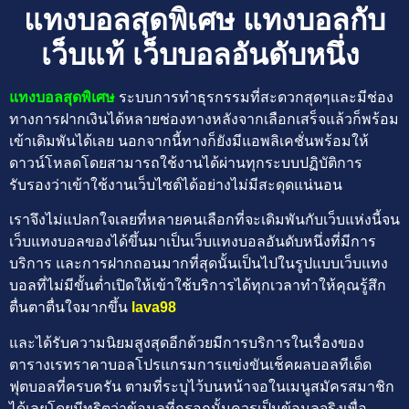
แทงบอลสุดพิเศษ แทงบอลกับ
เว็บแท้ เว็บบอลอันดับหนึ่ง
แทงบอลสุดพิเศษ
ระบบการทำธุรกรรมที่สะดวกสุดๆและมีช่อง
ทางการฝากเงินได้หลายช่องทางหลังจากเลือกเสร็จแล้วก็พร้อม
เข้าเดิมพันได้เลย นอกจากนี้ทางก็ยังมีแอพลิเคชั่นพร้อมให้
ดาวน์โหลดโดยสามารถใช้งานได้ผ่านทุกระบบปฏิบัติการ
รับรองว่าเข้าใช้งานเว็บไซต์ได้อย่างไม่มีสะดุดแน่นอน
เราจึงไม่แปลกใจเลยที่หลายคนเลือกที่จะเดิมพันกับเว็บแห่งนี้จน
เว็บแทงบอลของได้ขึ้นมาเป็นเว็บแทงบอลอันดับหนึ่งที่มีการ
บริการ และการฝากถอนมากที่สุดนั้นเป็นไปในรูปแบบเว็บแทง
บอลที่ไม่มีขั้นต่ำเปิดให้เข้าใช้บริการได้ทุกเวลาทำให้คุณรู้สึก
ตื่นตาตื่นใจมากขึ้น
lava98
และได้รับความนิยมสูงสุดอีกด้วยมีการบริการในเรื่องของ
ตารางเรทราคาบอลโปรแกรมการแข่งขันเช็คผลบอลทีเด็ด
ฟุตบอลที่ครบครัน ตามที่ระบุไว้บนหน้าจอในเมนูสมัครสมาชิก
ได้เลยโดยมีทริตว่าข้อมูลที่กรอกนั้นควรเป็นข้อมูลจริงเพื่อ