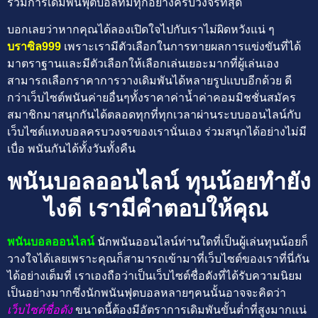
รวมการเดิมพันฟุตบอลที่มีทุกอย่างครบวงจรที่สุด
บอกเลยว่าหากคุณได้ลองเปิดใจไปกับเราไม่ผิดหวังแน่ ๆ
บราซิล999
เพราะเรามีตัวเลือกในการทายผลการแข่งขันที่ได้
มาตราฐานและมีตัวเลือกให้เลือกเล่นเยอะมากที่ผู้เล่นเอง
สามารถเลือกราคาการวางเดิมพันได้หลายรูปแบบอีกด้วย ดี
กว่าเว็บไซต์พนันค่ายอื่นๆทั้งราคาค่าน้ำค่าคอมมิชชั่นสมัคร
สมาชิกมาสนุกกันได้ตลอดทุกที่ทุกเวลาผ่านระบบออนไลน์กับ
เว็บไซต์แทงบอลครบวงจรของเรานั่นเอง ร่วมสนุกได้อย่างไม่มี
เบื่อ พนันกันได้ทั้งวันทั้งคืน
พนันบอลออนไลน์ ทุนน้อยทำยัง
ไงดี เรามีคำตอบให้คุณ
พนันบอลออนไลน์
นักพนันออนไลน์ท่านใดที่เป็นผู้เล่นทุนน้อยก็
วางใจได้เลยเพราะคุณก็สามารถเข้ามาที่เว็บไซต์ของเราที่นี่กัน
ได้อย่างเต็มที่ เราเองถือว่าเป็นเว็บไซต์ชื่อดังที่ได้รับความนิยม
เป็นอย่างมากซึ่งนักพนันฟุตบอลหลายๆคนนั้นอาจจะคิดว่า
เว็บไซต์ชื่อดัง
ขนาดนี้ต้องมีอัตราการเดิมพันขั้นต่ำที่สูงมากแน่