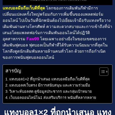
แทงบอลมือถือเว็บดีที่สุด
โลกของการเดิมพันกีฬามีการ
เปลี่ยนแปลงครั้งใหญ่พร้อมกับการเพิ่มขึ้นของแพลตฟอร์ม
ออนไลน์ ไปเป็นวันที่นักพนันต้องไปเยี่ยมเจ้ามือรับแทงหรือวาง
เดิมพันผ่านทางโทรศัพท์ ความสะดวกสบายและการเข้าถึงที่นำ
เสนอโดยแพลตฟอร์มการเดิมพันออนไลน์ได้ปฏิวัติ
อุตสาหกรรม
Faw99
โดยเฉพาะอย่างยิ่งในขอบเขตของการ
เดิมพันฟุตบอล ฟุตบอลเป็นกีฬาที่ได้รับความนิยมมากที่สุดใน
โลกดึงดูดนักเดิมพันหลายล้านคนทั่วโลก ด้วยการถือกำเนิด
ของการพนันฟุตบอลออนไลน์
สารบัญ
แทงบอล1×2 ที่ถูกนำเสนอ แทงบอลมือถือเว็บดีที่สุด
แทงบอลสเว็บตรง มีการสนับสนุน และความร่วมมือ
วิเคาะห์บอลสด ดูข้อมูลประชากร และกลุ่มเป้าหมาย
เว็บบอลออนไลน์โน1 ส่งเสริมบริการ พนันที่หลากหลาย
แทงบอล1×2 ที่ถูกนำเสนอ แทง