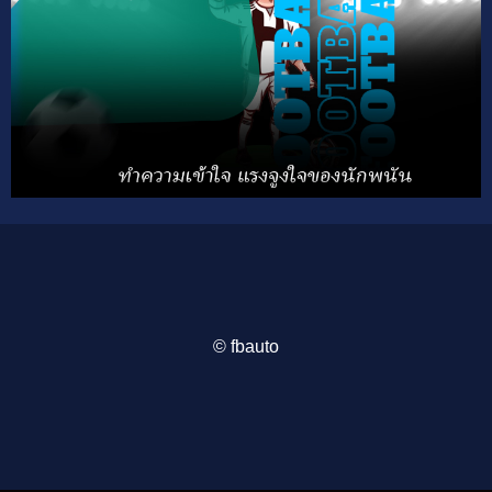
© fbauto