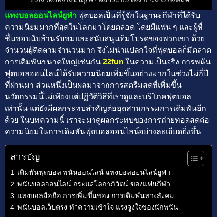
แทงบอลออนไลน์ยูฟ่า
ฟุตบอลเป็นที่รู้จักในฐานะกีฬาที่ได้รับ
ความนิยมมากที่สุดในโลกมาโดยตลอด โดยมีแฟน ๆ และผู้ที่
ชื่นชอบนับล้านรับชมและสนับสนุนทีมโปรดของพวกเขา ด้วย
จำนวนผู้ติดตามจำนวนมาก จึงไม่น่าแปลกใจที่ฟุตบอลก็มีตลาด
การเดิมพันขนาดใหญ่เช่นกัน
22fun
ในความเป็นจริง การพนัน
ฟุตบอลออนไลน์ได้รับความนิยมเพิ่มขึ้นอย่างมากในช่วงไม่กี่ปี
ที่ผ่านมา ส่วนหนึ่งเป็นผลมาจากการสตรีมสดที่เพิ่มขึ้น
นวัตกรรมนี้ไม่เพียงแต่ปฏิวัติวิธีที่เราดูและบริโภคฟุตบอล
เท่านั้น แต่ยังมีผลกระทบสำคัญต่ออุตสาหกรรมการเดิมพันอีก
ด้วย ในบทความนี้ เราจะมาดูผลกระทบของการถ่ายทอดสดต่อ
ความนิยมในการเดิมพันฟุตบอลออนไลน์อย่างละเอียดยิ่งขึ้น
สารบัญ
เดิมพันฟุตบอล พนันออนไลน์ แทงบอลออนไลน์ยูฟ่า
พนันบอลออนไลน์ กระแสโลกาภิวัตน์ ของแฟนกีฬา
แทงบอลมือถือ การเพิ่มขึ้นของ การเดิมพันทางสังคม
พนันบอลเว็บตรง ทำความเข้าใจ แรงจูงใจของนักพนัน