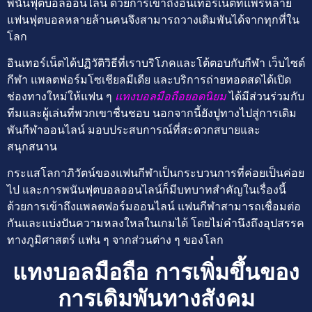
พนันฟุตบอลออนไลน์ ด้วยการเข้าถึงอินเทอร์เน็ตที่แพร่หลาย
แฟนฟุตบอลหลายล้านคนจึงสามารถวางเดิมพันได้จากทุกที่ใน
โลก
อินเทอร์เน็ตได้ปฏิวัติวิธีที่เราบริโภคและโต้ตอบกับกีฬา เว็บไซต์
กีฬา แพลตฟอร์มโซเชียลมีเดีย และบริการถ่ายทอดสดได้เปิด
ช่องทางใหม่ให้แฟน ๆ
แทงบอลมือถือยอดนิยม
ได้มีส่วนร่วมกับ
ทีมและผู้เล่นที่พวกเขาชื่นชอบ นอกจากนี้ยังปูทางไปสู่การเดิม
พันกีฬาออนไลน์ มอบประสบการณ์ที่สะดวกสบายและ
สนุกสนาน
กระแสโลกาภิวัตน์ของแฟนกีฬาเป็นกระบวนการที่ค่อยเป็นค่อย
ไป และการพนันฟุตบอลออนไลน์ก็มีบทบาทสำคัญในเรื่องนี้
ด้วยการเข้าถึงแพลตฟอร์มออนไลน์ แฟนกีฬาสามารถเชื่อมต่อ
กันและแบ่งปันความหลงใหลในเกมได้ โดยไม่คำนึงถึงอุปสรรค
ทางภูมิศาสตร์ แฟน ๆ จากส่วนต่าง ๆ ของโลก
แทงบอลมือถือ การเพิ่มขึ้นของ
การเดิมพันทางสังคม