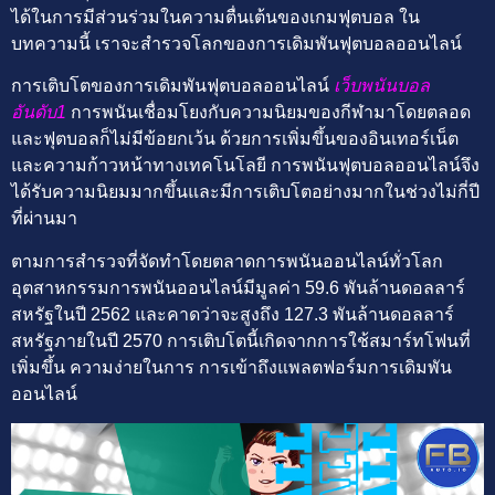
ได้ในการมีส่วนร่วมในความตื่นเต้นของเกมฟุตบอล ใน
บทความนี้ เราจะสำรวจโลกของการเดิมพันฟุตบอลออนไลน์
การเติบโตของการเดิมพันฟุตบอลออนไลน์
เว็บพนันบอล
อันดับ1
การพนันเชื่อมโยงกับความนิยมของกีฬามาโดยตลอด
และฟุตบอลก็ไม่มีข้อยกเว้น ด้วยการเพิ่มขึ้นของอินเทอร์เน็ต
และความก้าวหน้าทางเทคโนโลยี การพนันฟุตบอลออนไลน์จึง
ได้รับความนิยมมากขึ้นและมีการเติบโตอย่างมากในช่วงไม่กี่ปี
ที่ผ่านมา
ตามการสำรวจที่จัดทำโดยตลาดการพนันออนไลน์ทั่วโลก
อุตสาหกรรมการพนันออนไลน์มีมูลค่า 59.6 พันล้านดอลลาร์
สหรัฐในปี 2562 และคาดว่าจะสูงถึง 127.3 พันล้านดอลลาร์
สหรัฐภายในปี 2570 การเติบโตนี้เกิดจากการใช้สมาร์ทโฟนที่
เพิ่มขึ้น ความง่ายในการ การเข้าถึงแพลตฟอร์มการเดิมพัน
ออนไลน์