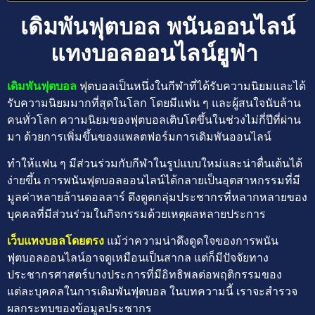
เดิมพันฟุตบอล พนันออนไลน์
แทงบอลออนไลน์ยูฟ่า
เดิมพันฟุตบอล
ฟุตบอลเป็นหนึ่งในกีฬาที่ได้รับความนิยมและได้
รับความนิยมมากที่สุดในโลก โดยมีแฟน ๆ และผู้สนใจนับล้าน
คนทั่วโลก ความนิยมของฟุตบอลเติบโตขึ้นในช่วงไม่กี่ปีที่ผ่าน
มา ด้วยการเพิ่มขึ้นของแพลตฟอร์มการเดิมพันออนไลน์
ทำให้แฟน ๆ มีส่วนร่วมกับกีฬาในรูปแบบใหม่และน่าตื่นเต้นได้
ง่ายขึ้น การพนันฟุตบอลออนไลน์ได้กลายเป็นอุตสาหกรรมที่มี
มูลค่าหลายล้านดอลลาร์ ดึงดูดกลุ่มประชากรที่หลากหลายของ
บุคคลที่มีส่วนร่วมในกิจกรรมด้วยเหตุผลหลายประการ
เว็บแทงบอลโดยตรง
แม้ว่าความน่าดึงดูดใจของการพนัน
ฟุตบอลออนไลน์อาจดูเหมือนเป็นสากล แต่ก็มีปัจจัยทาง
ประชากรศาสตร์บางประการที่มีอิทธิพลต่อพฤติกรรมของ
แต่ละบุคคลในการเดิมพันฟุตบอล ในบทความนี้ เราจะสำรวจ
ผลกระทบของข้อมูลประชากร