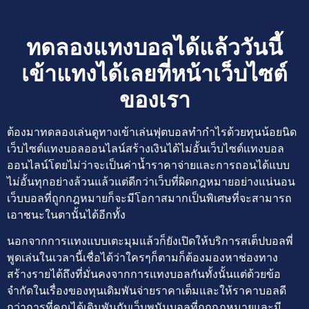
ทดลองแทงบอลได้แล้ววันนี้
เข้าแทงได้เลยที่หน้าเว็บไซต์
ของเรา
ต้องมาทดลองเล่นดูทางเข้าเล่นฟุตบอลทำกำไรด้วยทุนน้อยนิด
เว็บไซต์แทงบอลออนไลน์สร้างเงินได้ไม่อั้นเว็บไซต์แทงบอล
ออนไลน์โดยไม่ว่าจะเป็นค่าน้ำราคาจ่ายและการถอนได้แบบ
ไม่อั้นทุกอย่างล้วนแล้วแต่ดีกว่าเว็บที่ผิดกฎหมายอย่างแน่นอน
เว็บบอลที่ถูกกฎหมายก็จะมีโอกาสมากเป็นพิเศษที่จะสามารถ
เอาชนะในตานั้นได้อีกทั้ง
นอกจากการแทงแบบเตะมุมแล้วก็ยังเปิดให้บริการสเต็ปบอลพี่
พูดเล่นในเวลานี้เชื่อได้ว่าใครๆก็ตามก็ต้องมองหาช่องทาง
สร้างรายได้ถึงที่มั่นคงจากการแทงบอลกันทั้งนั้นแต่ด้วยข้อ
จำกัดในเรื่องของทุนเดิมพันจ่ายราคาเต็มและให้ราคาบอลดี
กว่าการที่คุณได้เดิมพันกับเว็บพนันบอลที่ถูกกฎหมายและมี