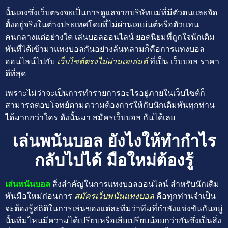
นั้นเองซึ่งเว็บตรงจะเป็นการดูแลจากบริษัทแม่ที่มีตัวตนและจัด
ตั้งอยู่จริงในต่างประเทศโดยที่ไม่ผ่านเอเย่นต์หรือตัวแทน
คนกลางแต่อย่างใด เล่นบอลออนไลน์ ยอดนิยมที่ถูกใจนักเดิม
พันที่ได้เข้ามาแทงบอลกันอย่างล้นหลามก็คือการแทงบอล
ออนไลน์ไปกับ
เว็บไซต์ตรงไม่ผ่านเอเย่นต์
ที่เป็น เว็บบอล ราคา
ดีที่สุด
เพราะไม่ว่าจะเป็นการทำรายการอะไรอยู่ภายในเว็บไซต์ก็
สามารถตอบโจทย์ตามความต้องการให้กับนักเดิมพันทุกท่าน
ได้มากกว่าใคร ดังนั้นมา สมัครเว็บบอล กันได้เลย
เล่นพนันบอล ยังไงให้ทำกำไร
กลับไปได้ มือใหม่ต้องรู้
เล่นพนันบอล
สิ่งสำคัญในการแทงบอลออนไลน์ สำหรับนักเดิม
พันมือใหม่ก่อนการ
สมัครเว็บพนันแทงบอล
คือทุกท่านจำเป็น
จะต้องรู้สถิติในการเล่นของแต่ละทีมว่าทีมที่กำลังแข่งขันกันอยู่
นั้นทีมไหนมีความได้เปรียบหรือเสียเปรียบน้อยกว่ากันซึ่งเป็นสิ่ง