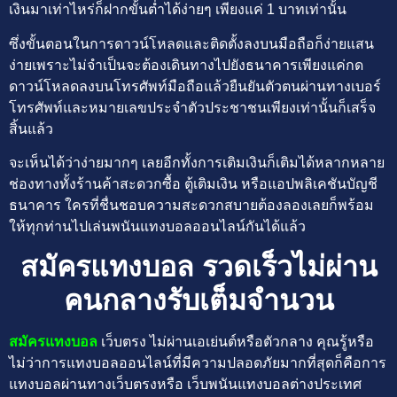
เงินมาเท่าไหร่ก็ฝากขั้นต่ำได้ง่ายๆ เพียงแค่ 1 บาทเท่านั้น
ซึ่งขั้นตอนในการดาวน์โหลดและติดตั้งลงบนมือถือก็ง่ายแสน
ง่ายเพราะไม่จำเป็นจะต้องเดินทางไปยังธนาคารเพียงแค่กด
ดาวน์โหลดลงบนโทรศัพท์มือถือแล้วยืนยันตัวตนผ่านทางเบอร์
โทรศัพท์และหมายเลขประจำตัวประชาชนเพียงเท่านั้นก็เสร็จ
สิ้นแล้ว
จะเห็นได้ว่าง่ายมากๆ เลยอีกทั้งการเติมเงินก็เติมได้หลากหลาย
ช่องทางทั้งร้านค้าสะดวกซื้อ ตู้เติมเงิน หรือแอปพลิเคชันบัญชี
ธนาคาร ใครที่ชื่นชอบความสะดวกสบายต้องลองเลยก็พร้อม
ให้ทุกท่านไปเล่นพนันแทงบอลออนไลน์กันได้แล้ว
สมัครแทงบอล รวดเร็วไม่ผ่าน
คนกลางรับเต็มจำนวน
สมัครแทงบอล
เว็บตรง ไม่ผ่านเอเย่นต์หรือตัวกลาง คุณรู้หรือ
ไม่ว่าการแทงบอลออนไลน์ที่มีความปลอดภัยมากที่สุดก็คือการ
แทงบอลผ่านทางเว็บตรงหรือ เว็บพนันแทงบอลต่างประเทศ