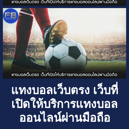
แทงบอลเว็บตรง เว็บที่
เปิดให้บริการแทงบอล
ออนไลน์ผ่านมือถือ