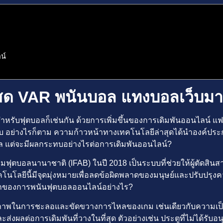
น์
ด VAR พนันบอล แทงบอลเว็บมา
ำหรับฟุตบอลก็เช่นกัน ด้วยการเพิ่มขึ้นของการเดิมพันออนไลน์ แฟ
อบ อย่างไรก็ตาม ความก้าวหน้าทางเทคโนโลยีล่าสุดได้นำองค์ประกอบใ
อล แต่จะมีผลกระทบอย่างไรต่อการเดิมพันออนไลน์?
บอลนานาชาติ (IFAB) ในปี 2018 เป็นระบบที่ช่วยให้ผู้ตัดสิน
คโนโลยีนี้มีจุดมุ่งหมายเพื่อลดข้อผิดพลาดของมนุษย์และปรับปรุง
อโลกของการพนันฟุตบอลออนไลน์อย่างไร?
กยภาพในการชะลอและขัดขวางการไหลของเกม เช่นเดียวกับความเป็นไป
ผลต่อการเดิมพันที่วางในที่สุด ตัวอย่างเช่น ประตูที่ไม่ได้รับอ