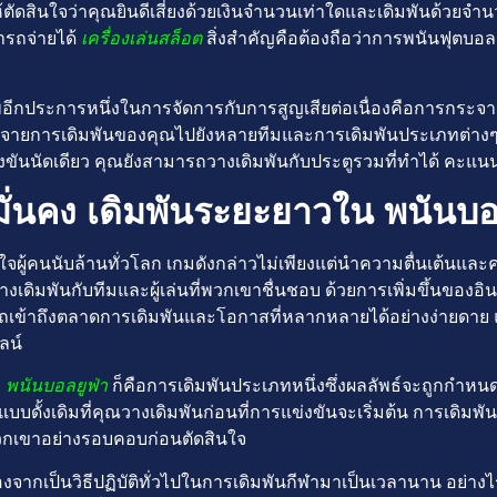
ตัดสินใจว่าคุณยินดีเสี่ยงด้วยเงินจำนวนเท่าใดและเดิมพันด้วยจำนวนน
ารถจ่ายได้
เครื่องเล่นสล็อต
สิ่งสำคัญคือต้องถือว่าการพนันฟุตบอล
พอีกประการหนึ่งในการจัดการกับการสูญเสียต่อเนื่องคือการกระจา
ะจายการเดิมพันของคุณไปยังหลายทีมและการเดิมพันประเภทต่างๆ ส
ขันนัดเดียว คุณยังสามารถวางเดิมพันกับประตูรวมที่ทำได้ คะแนน
่มั่นคง เดิมพันระยะยาวใน พนัน
้คนนับล้านทั่วโลก เกมดังกล่าวไม่เพียงแต่นำความตื่นเต้นและควา
างเดิมพันกับทีมและผู้เล่นที่พวกเขาชื่นชอบ ด้วยการเพิ่มขึ้นของ
้าถึงตลาดการเดิมพันและโอกาสที่หลากหลายได้อย่างง่ายดาย แนวคิ
ลน์
ๆ
พนันบอลยูฟ่า
ก็คือการเดิมพันประเภทหนึ่งซึ่งผลลัพธ์จะถูกกำหนดเ
แบบดั้งเดิมที่คุณวางเดิมพันก่อนที่การแข่งขันจะเริ่มต้น การเดิ
วกเขาอย่างรอบคอบก่อนตัดสินใจ
่องจากเป็นวิธีปฏิบัติทั่วไปในการเดิมพันกีฬามาเป็นเวลานาน อย