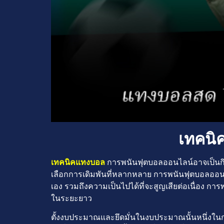
เทคนิ
เทคนิคแทงบอล
การพนันฟุตบอลออนไลน์อาจเป็นกิ
เลือกการเดิมพันที่หลากหลาย การพนันฟุตบอลออนไล
เอง รวมถึงความเป็นไปได้ที่จะสูญเสียต่อเนื่อง กา
ในระยะยาว
ตั้งงบประมาณและยึดมั่นในงบประมาณนั้นหนึ่งใน