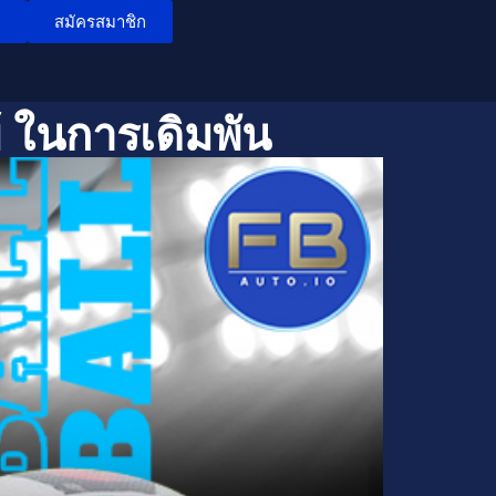
บ
สมัครสมาชิก
 ในการเดิมพัน