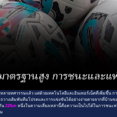
ายทศวรรษแล้ว แต่ด้วยเทคโนโลยีและอินเทอร์เน็ตที่เพิ่มขึ้น ก
มารถวางเดิมพันทีมโปรดและการแข่งขันได้อย่างง่ายดายจากที่บ้านข
กัน
22fun
หนึ่งในความเสี่ยงเหล่านี้คือความเป็นไปได้ในการชนะหร
วม