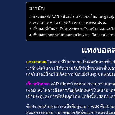
สารบัญ
แทงบอลสด VAR พนันบอล แทงบอลเว็บมาตรฐานสูง
เทคนิคแทงบอล กลยุทธ์การจัด การการแพ้รวด
เว็บบอลที่มั่นคง เดิมพันระยะยาวใน พนันบอลออนไล
เว็บบอลสากล พนันบอลออนไลน์ และสื่อสารมวลชน
แทงบอลส
แทงบอลสด
ในขณะที่โลกกลายเป็นดิจิทัลมากขึ้น ส
น่าตื่นเต้นในการมีส่วนร่วมกับกีฬาที่พวกเขาชื่นช
เทคโนโลยีนี้ก่อให้เกิดความขัดแย้งในชุมชนฟุตบ
เว็บ พนันบอล
VAR เปิดตัวโดยคณะกรรมการสมาคมฟุต
เพลย์และในการสื่อสารกับผู้ตัดสินหลักในสนาม เท
เข้าประตูและการตัดสินจุดโทษ แต่สิ่งนี้ส่งผลต่
ข้อกังวลหลักประการหนึ่งที่อยู่รอบ ๆ VAR คือศั
ส่งผลกระทบอย่างมากต่อผลลัพธ์ของการแข่งขันและส่ง