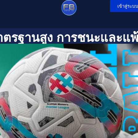
เข้าสู่ระบ
ตรฐานสูง การชนะและแพ้