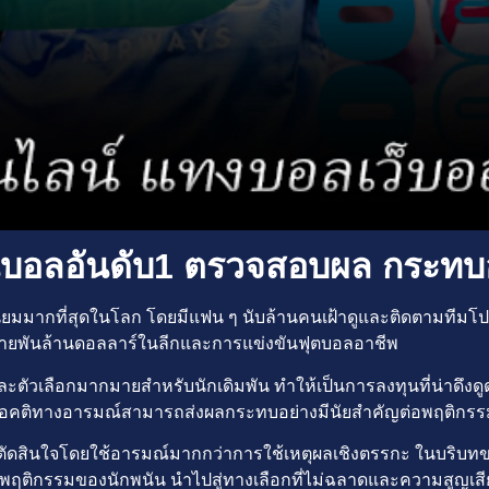
ันบอลอันดับ1 ตรวจสอบผล กระทบ
นิยมมากที่สุดในโลก โดยมีแฟน ๆ นับล้านคนเฝ้าดูและติดตามทีมโ
ยพันล้านดอลลาร์ในลีกและการแข่งขันฟุตบอลอาชีพ
วเลือกมากมายสำหรับนักเดิมพัน ทำให้เป็นการลงทุนที่น่าดึงด
่องจากอคติทางอารมณ์สามารถส่งผลกระทบอย่างมีนัยสำคัญต่อพฤติกร
ตัดสินใจโดยใช้อารมณ์มากกว่าการใช้เหตุผลเชิงตรรกะ ในบริบ
ิกรรมของนักพนัน นำไปสู่ทางเลือกที่ไม่ฉลาดและความสูญเสียที