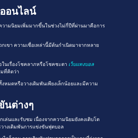
ันออนไลน์
วามนิยมเพิ่มมากขึ้นในช่วงไม่กี่ปีที่ผ่านมาคือการ
วพวกเขา ความเชื่อเหล่านี้มีต้นกำเนิดมาจากหลาย
ชื่อในเรื่องโชคลาภหรือโชคชะตา
เว็บแทงบอล
ี่คิดว่า
ั้งหมดหรือวางเดิมพันเพียงเล็กน้อยและมีความ
ขันต่างๆ
โลกเล่นและรับชม เนื่องจากความนิยมยังคงเติบโต
ารวางเดิมพันการแข่งขันฟุตบอล