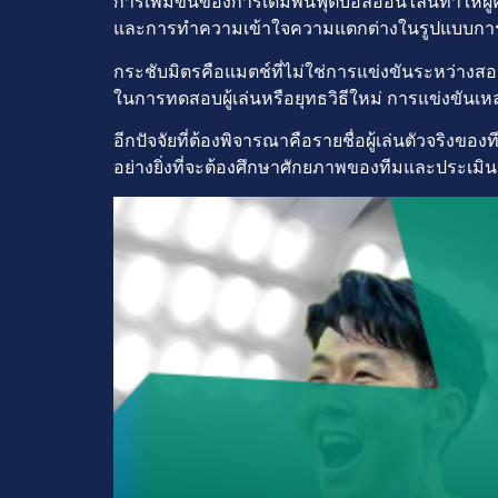
การเพิ่มขึ้นของการเดิมพันฟุตบอลออนไลน์ทำให้ผู้
และการทำความเข้าใจความแตกต่างในรูปแบบการเ
กระชับมิตรคือแมตช์ที่ไม่ใช่การแข่งขันระหว่างส
ในการทดสอบผู้เล่นหรือยุทธวิธีใหม่ การแข่งขันเห
อีกปัจจัยที่ต้องพิจารณาคือรายชื่อผู้เล่นตัวจริงของท
อย่างยิ่งที่จะต้องศึกษาศักยภาพของทีมและประเมิน