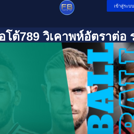
เข้าสู่ระบ
โต้789 วิเคาพห์อัตราต่อ 