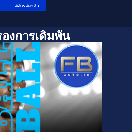
บ
สมัครสมาชิก
รองการเดิมพัน