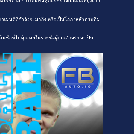
างไรก็ตาม การเดิมพันฟุตบอลอาจเป็นเกมที่ยุ่งยาก
นาเมนต์ที่กำลังจะมาถึง หรือเป็นโอกาสสำหรับทีม
ชื่อที่ไม่คุ้นเคยในรายชื่อผู้เล่นตัวจริง จำเป็น