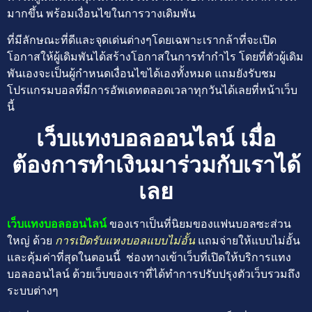
มากขึ้น พร้อมเงื่อนไขในการวางเดิมพัน
ที่มีลักษณะที่ดีและจุดเด่นต่างๆโดยเฉพาะเรากล้าที่จะเปิด
โอกาสให้ผู้เดิมพันได้สร้างโอกาสในการทำกำไร โดยที่ตัวผู้เดิม
พันเองจะเป็นผู้กำหนดเงื่อนไขได้เองทั้งหมด แถมยังรับชม
โปรแกรมบอลที่มีการอัพเดทตลอดเวลาทุกวันได้เลยที่หน้าเว็บ
นี้
เว็บแทงบอลออนไลน์ เมื่อ
ต้องการทำเงินมาร่วมกับเราได้
เลย
เว็บแทงบอลออนไลน์
ของเราเป็นที่นิยมของแฟนบอลซะส่วน
ใหญ่ ด้วย
การเปิดรับแทงบอลแบบไม่อั้น
แถมจ่ายให้แบบไม่อั้น
และคุ้มค่าที่สุดในตอนนี้
ช่องทางเข้า
เว็บที่เปิด
ให้บริการแทง
บอลออนไลน์ ด้วยเว็บของเราที่ได้ทำการปรับปรุงตัวเว็บรวมถึง
ระบบต่างๆ