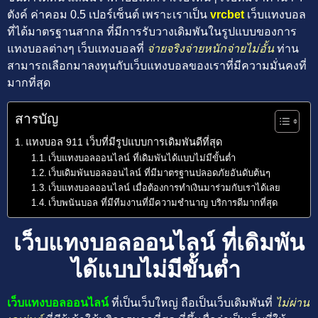
ตังค์ ค่าคอม
0.5 เปอร์เซ็นต์ เพราะเราเป็น
vrcbet
เว็บแทงบอล
ที่ได้มาตรฐานสากล ที่มีการรับวางเดิมพันในรูปแบบของการ
แทงบอลต่างๆ เว็บแทงบอลที่
จ่ายจริงจ่ายหนักจ่ายไม่อั้น
ท่าน
สามารถเลือกมาลงทุนกับเว็บแทงบอลของเราที่มีความมั่นคงที่
มากที่สุด
สารบัญ
แทงบอล 911 เว็บที่มีรูปแบบการเดิมพันดีที่สุด
เว็บแทงบอลออนไลน์ ที่เดิมพันได้แบบไม่มีขั้นต่ำ
เว็บเดิมพันบอลออนไลน์ ที่มีมาตรฐานปลอดภัยอันดับต้นๆ
เว็บแทงบอลออนไลน์ เมื่อต้องการทำเงินมาร่วมกับเราได้เลย
เว็บพนันบอล ที่มีทีมงานที่มีความชำนาญ บริการดีมากที่สุด
เว็บแทงบอลออนไลน์ ที่เดิมพัน
ได้แบบไม่มีขั้นต่ำ
เว็บแทงบอลออนไลน์
ที่เป็นเว็บใหญ่ ถือเป็นเว็บเดิมพันที่
ไม่ผ่าน