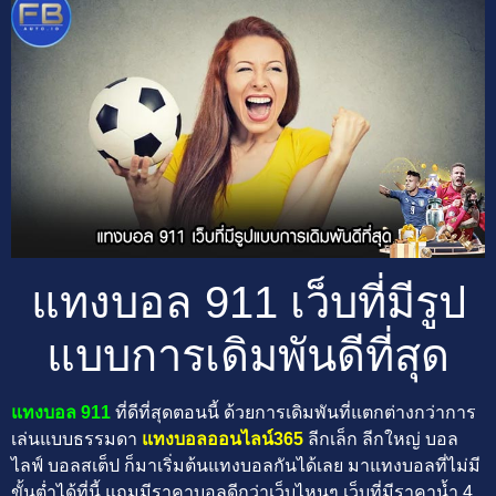
แทงบอล 911 เว็บที่มีรูป
แบบการเดิมพันดีที่สุด
แทงบอล 911
ที่ดีที่สุดตอนนี้ ด้วยการเดิมพันที่แตกต่างกว่าการ
เล่นแบบธรรมดา
แทงบอลออนไลน์365
ลีกเล็ก ลีกใหญ่ บอล
ไลฟ์ บอลสเต็ป ก็มาเริ่มต้นแทงบอลกันได้เลย มาแทงบอลที่ไม่มี
ขั้นต่ำได้ที่นี้
แถม
มีราคาบอลดีกว่าเว็บไหนๆ เว็บที่มีราคาน้ำ
4