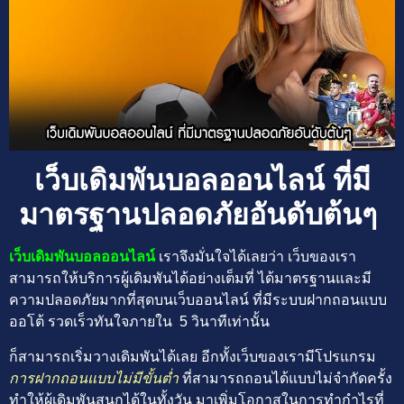
เว็บเดิมพันบอลออนไลน์ ที่มี
มาตรฐานปลอดภัยอันดับต้นๆ
เว็บเดิมพันบอลออนไลน์
เราจึงมั่นใจได้เลยว่า เว็บของเรา
สามารถให้บริการผู้เดิมพันได้อย่างเต็มที่ ได้มาตรฐานและมี
ความปลอดภัยมากที่สุดบนเว็บออนไลน์ ที่มีระบบฝากถอนแบบ
ออโต้ รวดเร็วทันใจภายใน
5
วินาทีเท่านั้น
ก็สามารถเริ่มวางเดิมพันได้เลย อีกทั้งเว็บของเรามีโปรแกรม
การฝากถอนแบบไม่มีขั้นต่ำ
ที่สามารถถอนได้แบบไม่จำกัดครั้ง
ทำให้ผู้เดิมพันสนุกได้ในทั้งวัน มาเพิ่มโอกาสในการทำกำไรที่