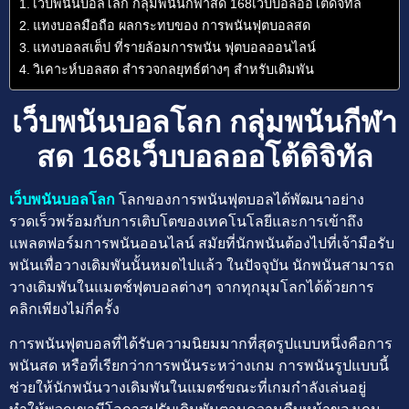
เว็บพนันบอลโลก กลุ่มพนันกีฬาสด 168เว็บบอลออโต้ดิจิทัล
แทงบอลมือถือ ผลกระทบของ การพนันฟุตบอลสด
แทงบอลสเต็ป ที่รายล้อมการพนัน ฟุตบอลออนไลน์
วิเคาะห์บอลสด สำรวจกลยุทธ์ต่างๆ สำหรับเดิมพัน
เว็บพนันบอลโลก กลุ่มพนันกีฬา
สด 168เว็บบอลออโต้ดิจิทัล
เว็บพนันบอลโลก
โลกของการพนันฟุตบอลได้พัฒนาอย่าง
รวดเร็วพร้อมกับการเติบโตของเทคโนโลยีและการเข้าถึง
แพลตฟอร์มการพนันออนไลน์ สมัยที่นักพนันต้องไปที่เจ้ามือรับ
พนันเพื่อวางเดิมพันนั้นหมดไปแล้ว ในปัจจุบัน นักพนันสามารถ
วางเดิมพันในแมตช์ฟุตบอลต่างๆ จากทุกมุมโลกได้ด้วยการ
คลิกเพียงไม่กี่ครั้ง
การพนันฟุตบอลที่ได้รับความนิยมมากที่สุดรูปแบบหนึ่งคือการ
พนันสด หรือที่เรียกว่าการพนันระหว่างเกม การพนันรูปแบบนี้
ช่วยให้นักพนันวางเดิมพันในแมตช์ขณะที่เกมกำลังเล่นอยู่