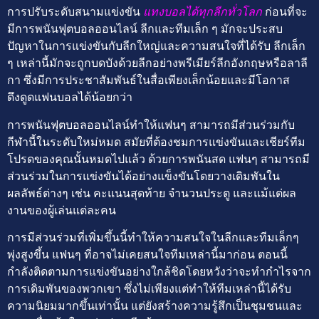
การปรับระดับสนามแข่งขัน
แทงบอลได้ทุกลีกทั่วโลก
ก่อนที่จะ
มีการพนันฟุตบอลออนไลน์ ลีกและทีมเล็ก ๆ มักจะประสบ
ปัญหาในการแข่งขันกับลีกใหญ่และความสนใจที่ได้รับ ลีกเล็ก
ๆ เหล่านี้มักจะถูกบดบังด้วยลีกอย่างพรีเมียร์ลีกอังกฤษหรือลาลี
กา ซึ่งมีการประชาสัมพันธ์ในสื่อเพียงเล็กน้อยและมีโอกาส
ดึงดูดแฟนบอลได้น้อยกว่า
การพนันฟุตบอลออนไลน์ทำให้แฟนๆ สามารถมีส่วนร่วมกับ
กีฬานี้ในระดับใหม่หมด สมัยที่ต้องชมการแข่งขันและเชียร์ทีม
โปรดของคุณนั้นหมดไปแล้ว ด้วยการพนันสด แฟนๆ สามารถมี
ส่วนร่วมในการแข่งขันได้อย่างแข็งขันโดยวางเดิมพันใน
ผลลัพธ์ต่างๆ เช่น คะแนนสุดท้าย จำนวนประตู และแม้แต่ผล
งานของผู้เล่นแต่ละคน
การมีส่วนร่วมที่เพิ่มขึ้นนี้ทำให้ความสนใจในลีกและทีมเล็กๆ
พุ่งสูงขึ้น แฟนๆ ที่อาจไม่เคยสนใจทีมเหล่านี้มาก่อน ตอนนี้
กำลังติดตามการแข่งขันอย่างใกล้ชิดโดยหวังว่าจะทำกำไรจาก
การเดิมพันของพวกเขา ซึ่งไม่เพียงแต่ทำให้ทีมเหล่านี้ได้รับ
ความนิยมมากขึ้นเท่านั้น แต่ยังสร้างความรู้สึกเป็นชุมชนและ