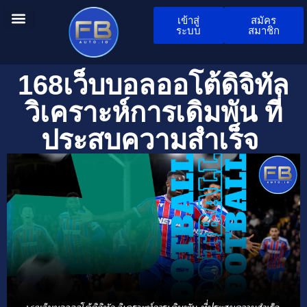
เข้าสู่
สมัคร
ระบบ
สมาชิก
168เว็บบอลออโต้ดิจิทัล
วิเคราะห์การเดิมพัน ที่
ประสบความสำเร็จ