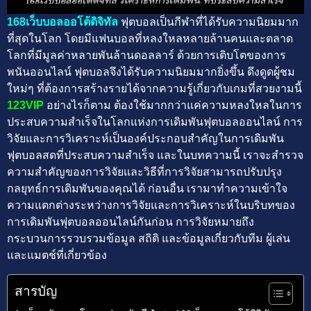
168เว็บบอลออโต้ดิจิทัล
ฟุตบอลเป็นกีฬาที่ได้รับความนิยมมาก
ที่สุดในโลก โดยมีแฟนบอลที่หลงใหลหลายล้านคนและตลาด
โลกที่มีมูลค่าหลายพันล้านดอลลาร์ ด้วยการเติบโตของการ
พนันออนไลน์ ฟุตบอลจึงได้รับความนิยมมากยิ่งขึ้น ดึงดูดผู้ชม
ใหม่ๆ ที่ต้องการสร้างรายได้จากความรู้เกี่ยวกับเกมที่สวยงามนี้
123VIP
อย่างไรก็ตาม ต้องใช้มากกว่าแค่ความหลงใหลในการ
ประสบความสำเร็จในโลกแห่งการเดิมพันฟุตบอลออนไลน์ การ
วิจัยและการวิเคราะห์เป็นองค์ประกอบสำคัญในการเดิมพัน
ฟุตบอลสดที่ประสบความสำเร็จ และในบทความนี้ เราจะสำรวจ
ความสำคัญของการวิจัยและวิธีที่การวิจัยสามารถปรับปรุง
กลยุทธ์การเดิมพันของคุณได้ ก่อนอื่น เรามาทำความเข้าใจ
ความแตกต่างระหว่างการวิจัยและการวิเคราะห์ในบริบทของ
การเดิมพันฟุตบอลออนไลน์กันก่อน การวิจัยหมายถึง
กระบวนการรวบรวมข้อมูล สถิติ และข้อมูลเกี่ยวกับทีม ผู้เล่น
และแมตช์ที่เกี่ยวข้อง
สารบัญ